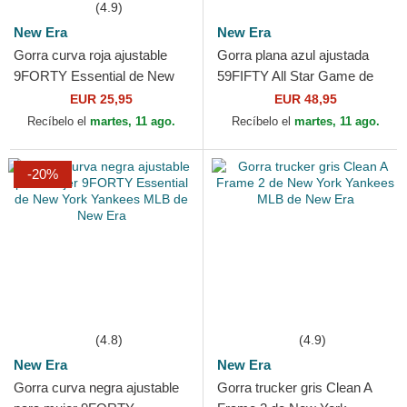
(4.9)
New Era
New Era
Gorra curva roja ajustable
Gorra plana azul ajustada
9FORTY Essential de New
59FIFTY All Star Game de
York Yankees MLB de New
Los Angeles Dodgers MLB
EUR 25,95
EUR 48,95
Era
de New Era
Recíbelo el
martes, 11 ago.
Recíbelo el
martes, 11 ago.
-20%
(4.8)
(4.9)
New Era
New Era
Gorra curva negra ajustable
Gorra trucker gris Clean A