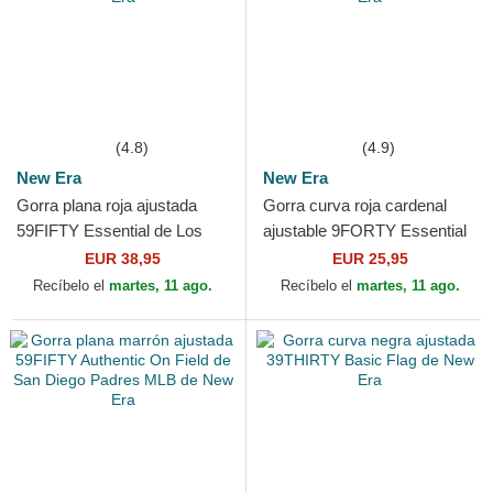
(4.8)
(4.9)
New Era
New Era
Gorra plana roja ajustada
Gorra curva roja cardenal
59FIFTY Essential de Los
ajustable 9FORTY Essential
Angeles Dodgers MLB de
de New York Yankees MLB
EUR 38,95
EUR 25,95
New Era
de New Era
Recíbelo el
martes, 11 ago.
Recíbelo el
martes, 11 ago.