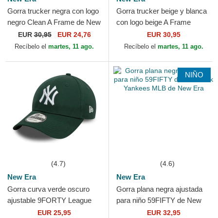
Gorra trucker negra con logo
Gorra trucker beige y blanca
negro Clean A Frame de New
con logo beige A Frame
York Yankees MLB de New
League Essential de New
EUR
30,95
EUR 24,76
EUR 30,95
Era
York Yankees MLB de...
Recíbelo el
martes, 11 ago.
Recíbelo el
martes, 11 ago.
NIÑO
(4.7)
(4.6)
New Era
New Era
Gorra curva verde oscuro
Gorra plana negra ajustada
ajustable 9FORTY League
para niño 59FIFTY de New
Essential de New York
York Yankees MLB de New
EUR 25,95
EUR 32,95