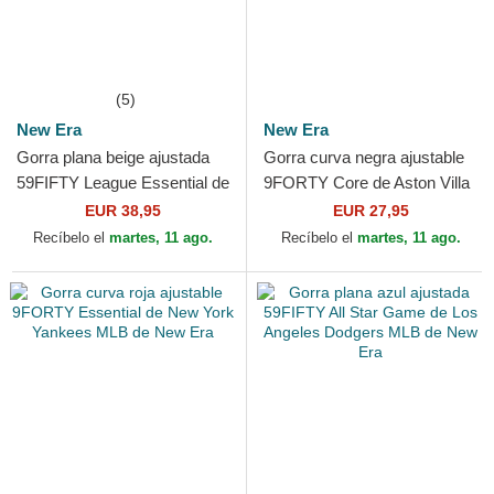
(5)
New Era
New Era
Gorra plana beige ajustada
Gorra curva negra ajustable
59FIFTY League Essential de
9FORTY Core de Aston Villa
New York Yankees MLB de
Football Club Premier League
EUR 38,95
EUR 27,95
New Era
de New Era
Recíbelo el
martes, 11 ago.
Recíbelo el
martes, 11 ago.