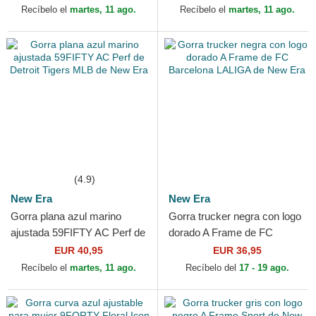
Yankees MLB de New Era
Era
Recíbelo el
martes, 11 ago.
Recíbelo el
martes, 11 ago.
(4.9)
New Era
New Era
Gorra plana azul marino
Gorra trucker negra con logo
ajustada 59FIFTY AC Perf de
dorado A Frame de FC
Detroit Tigers MLB de New
Barcelona LALIGA de New
EUR 40,95
EUR 36,95
Era
Era
Recíbelo el
martes, 11 ago.
Recíbelo del
17 - 19 ago.