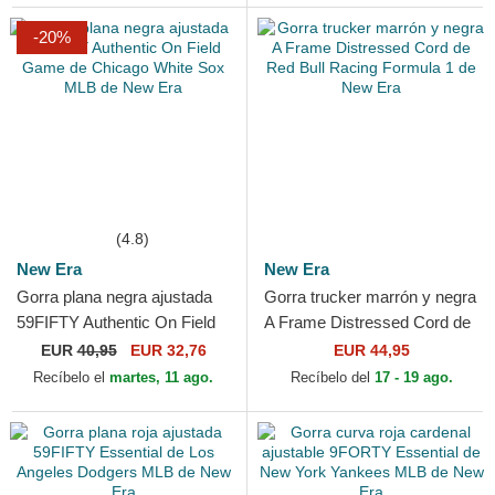
-20%
(4.8)
New Era
New Era
Gorra plana negra ajustada
Gorra trucker marrón y negra
59FIFTY Authentic On Field
A Frame Distressed Cord de
Game de Chicago White Sox
Red Bull Racing Formula 1
EUR
40,95
EUR 32,76
EUR 44,95
MLB de New Era
de New Era
Recíbelo el
martes, 11 ago.
Recíbelo del
17 - 19 ago.