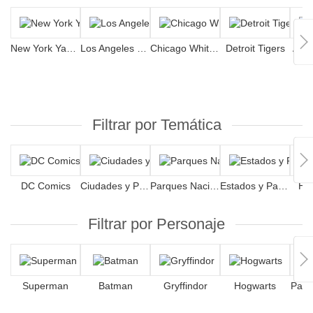
New York Yankees
Los Angeles Dodgers
Chicago White Sox
Detroit Tigers
Atla
Filtrar por Temática
DC Comics
Ciudades y Playas
Parques Nacionales
Estados y Países
Har
Filtrar por Personaje
Superman
Batman
Gryffindor
Hogwarts
Patri