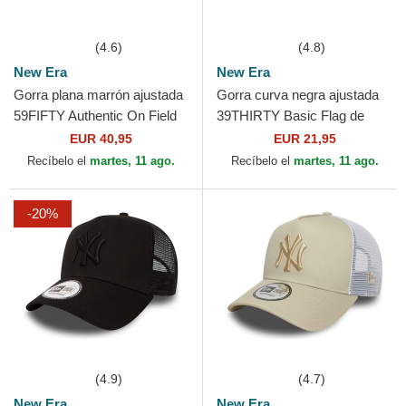
(4.6)
(4.8)
New Era
New Era
Gorra plana marrón ajustada
Gorra curva negra ajustada
59FIFTY Authentic On Field
39THIRTY Basic Flag de
de San Diego Padres MLB
New Era
EUR 40,95
EUR 21,95
de New Era
Recíbelo el
martes, 11 ago.
Recíbelo el
martes, 11 ago.
-20%
(4.9)
(4.7)
New Era
New Era