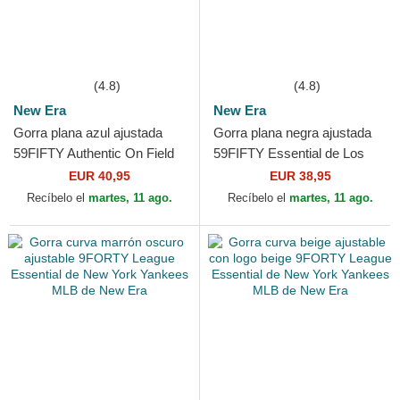
(4.8)
(4.8)
New Era
New Era
Gorra plana azul ajustada
Gorra plana negra ajustada
59FIFTY Authentic On Field
59FIFTY Essential de Los
Game de Los Angeles
Angeles Dodgers MLB de
EUR 40,95
EUR 38,95
Dodgers MLB de New Era
New Era
Recíbelo el
martes, 11 ago.
Recíbelo el
martes, 11 ago.