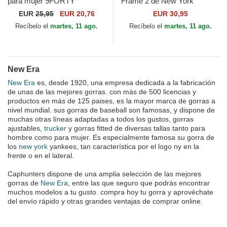
para mujer 9FORTY
Frame 2 de New York
Essential de New York
Yankees MLB de New Era
EUR
25,95
EUR 20,76
EUR 30,95
Yankees MLB de New Era
Recíbelo el
martes, 11 ago.
Recíbelo el
martes, 11 ago.
New Era
New Era
es, desde 1920, una empresa dedicada a la fabricación
de unas de las mejores gorras. con más de 500 licencias y
productos en más de 125 paises, es la mayor marca de gorras a
nivel mundial. sus gorras de baseball son famosas, y dispone de
muchas otras líneas adaptadas a todos los gustos, gorras
ajustables,
trucker
y gorras fitted de diversas tallas tanto para
hombre como para mujer. Es especialmente famosa su gorra de
los
new york
yankees, tan característica por el logo ny en la
frente o en el lateral.
Caphunters dispone de una amplia selección de las mejores
gorras de
New Era
, entre las que seguro que podrás encontrar
muchos modelos a tu gusto. compra hoy tu gorra y aprovéchate
del envío rápido y otras grandes ventajas de comprar online.