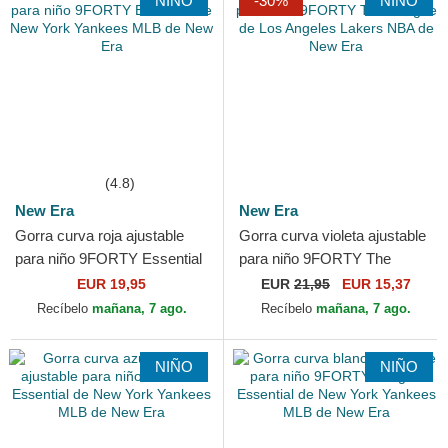
NIÑO
-30%
NIÑO
(4.8)
New Era
New Era
Gorra curva roja ajustable
Gorra curva violeta ajustable
para niño 9FORTY Essential
para niño 9FORTY The
de New York Yankees MLB
League de Los Angeles
EUR 19,95
EUR
21,95
EUR 15,37
de New Era
Lakers NBA de New Era
Recíbelo
mañana, 7 ago.
Recíbelo
mañana, 7 ago.
NIÑO
NIÑO