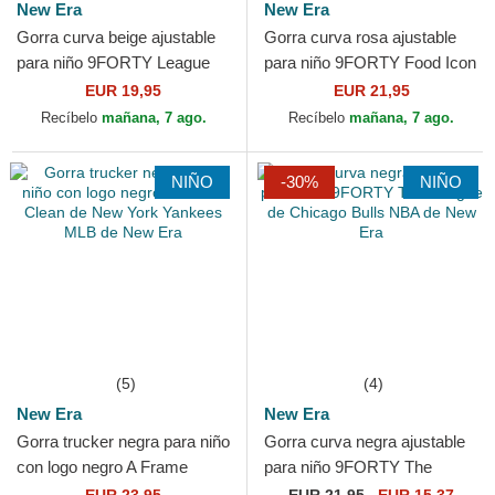
New Era
New Era
Gorra curva beige ajustable
Gorra curva rosa ajustable
para niño 9FORTY League
para niño 9FORTY Food Icon
Essential de New York
Cupcake de New York
EUR 19,95
EUR 21,95
Yankees MLB de New Era
Yankees MLB de New Era
Recíbelo
mañana, 7 ago.
Recíbelo
mañana, 7 ago.
NIÑO
-30%
NIÑO
(5)
(4)
New Era
New Era
Gorra trucker negra para niño
Gorra curva negra ajustable
con logo negro A Frame
para niño 9FORTY The
Clean de New York Yankees
League de Chicago Bulls