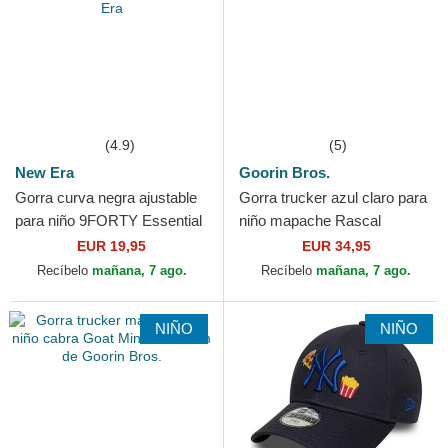
(4.9)
(5)
New Era
Goorin Bros.
Gorra curva negra ajustable
Gorra trucker azul claro para
para niño 9FORTY Essential
niño mapache Rascal
de New York Yankees MLB
Raccoon Mini The Farm de
EUR 19,95
EUR 34,95
de New Era
Goorin Bros.
Recíbelo
mañana, 7 ago.
Recíbelo
mañana, 7 ago.
NIÑO
NIÑO