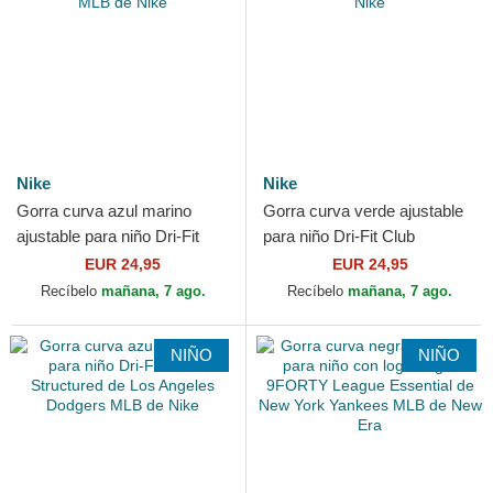
Nike
Nike
Gorra curva azul marino
Gorra curva verde ajustable
ajustable para niño Dri-Fit
para niño Dri-Fit Club
Club Structured de Boston
Structured de Oakland
EUR 24,95
EUR 24,95
Red Sox MLB de Nike
Athletics MLB de Nike
Recíbelo
mañana, 7 ago.
Recíbelo
mañana, 7 ago.
NIÑO
NIÑO