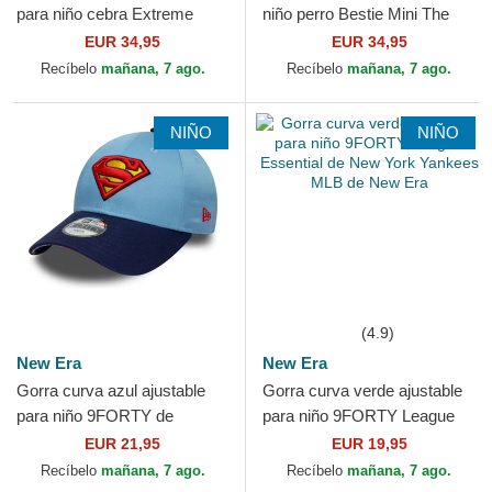
para niño cebra Extreme
niño perro Bestie Mini The
Little Stripe The Farm de
Farm de Goorin Bros.
EUR 34,95
EUR 34,95
Goorin Bros.
Recíbelo
mañana, 7 ago.
Recíbelo
mañana, 7 ago.
NIÑO
NIÑO
(4.9)
New Era
New Era
Gorra curva azul ajustable
Gorra curva verde ajustable
para niño 9FORTY de
para niño 9FORTY League
Superman DC Comics de
Essential de New York
EUR 21,95
EUR 19,95
New Era
Yankees MLB de New Era
Recíbelo
mañana, 7 ago.
Recíbelo
mañana, 7 ago.