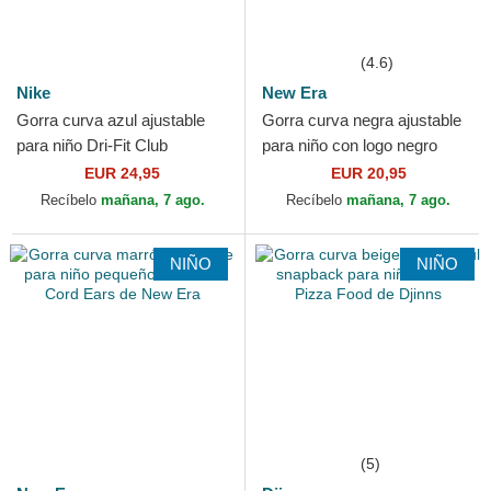
(4.6)
Nike
New Era
Gorra curva azul ajustable
Gorra curva negra ajustable
para niño Dri-Fit Club
para niño con logo negro
Structured de Los Angeles
9FORTY League Essential
EUR 24,95
EUR 20,95
Dodgers MLB de Nike
de New York Yankees...
Recíbelo
mañana, 7 ago.
Recíbelo
mañana, 7 ago.
NIÑO
NIÑO
(5)