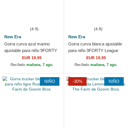
(4.9)
(4.8)
New Era
New Era
Gorra curva azul marino
Gorra curva blanca ajustable
ajustable para niño 9FORTY
para niño 9FORTY League
Essential de New York
Essential de New York
EUR 19,95
EUR 19,95
Yankees MLB de New Era
Yankees MLB de New Era
Recíbelo
mañana, 7 ago.
Recíbelo
mañana, 7 ago.
NIÑO
-30%
NIÑO