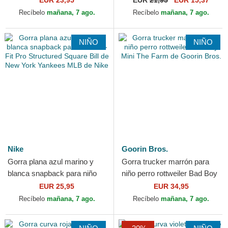
EUR 23,95
EUR
21,95
EUR 15,37
MLB de New Era
NBA de New Era
Recíbelo
mañana, 7 ago.
Recíbelo
mañana, 7 ago.
NIÑO
NIÑO
Nike
Goorin Bros.
Gorra plana azul marino y
Gorra trucker marrón para
blanca snapback para niño
niño perro rottweiler Bad Boy
Dri-Fit Pro Structured Square
Mini The Farm de Goorin
EUR 25,95
EUR 34,95
Bill de New...
Bros.
Recíbelo
mañana, 7 ago.
Recíbelo
mañana, 7 ago.