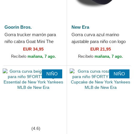
Goorin Bros.
New Era
Gorra trucker marrón para
Gorra curva azul marino
niño cabra Goat Mini The
ajustable para niño con logo
Farm de Goorin Bros.
azul marino 9FORTY Food
EUR 34,95
EUR 21,95
Icon de New York...
Recíbelo
mañana, 7 ago.
Recíbelo
mañana, 7 ago.
NIÑO
NIÑO
(4.6)