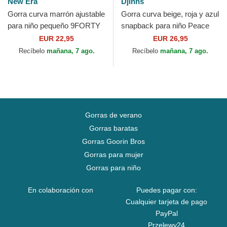
New Era
Djinns
Gorra curva marrón ajustable
Gorra curva beige, roja y azul
para niño pequeño 9FORTY
snapback para niño Peace
Cord Ears de New Era
Pizza Food de Djinns
EUR 22,95
EUR 26,95
Recíbelo
mañana, 7 ago.
Recíbelo
mañana, 7 ago.
Gorras de verano
Gorras baratas
Gorras Goorin Bros
Gorras para mujer
Gorras para niño
En colaboración con
Puedes pagar con:
Cualquier tarjeta de pago
PayPal
Przelewy24