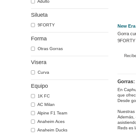
Adulto
Silueta
9FORTY
New Era
Gorra cur
Forma
9FORTY 
Cincinna
Otras Gorras
New Era
Recíbe
Visera
Curva
Gorras:
Equipo
En Caphun
que ofrec
1K FC
Desde gor
AC Milan
Nuestras 
Alpine F1 Team
Además, o
Anaheim Aces
asistiend
Reds es l
Anaheim Ducks