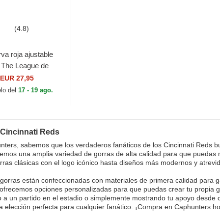
(4.8)
va roja ajustable
The League de
ti Reds MLB de
EUR 27,95
lo del
17 - 19 ago.
 Cincinnati Reds
ters, sabemos que los verdaderos fanáticos de los Cincinnati Reds 
emos una amplia variedad de gorras de alta calidad para que puedas m
ras clásicas con el logo icónico hasta diseños más modernos y atrevid
gorras están confeccionadas con materiales de primera calidad para g
frecemos opciones personalizadas para que puedas crear tu propia go
o a un partido en el estadio o simplemente mostrando tu apoyo desde c
a elección perfecta para cualquier fanático. ¡Compra en Caphunters hoy