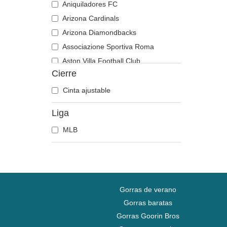
Aniquiladores FC
Arizona Cardinals
Arizona Diamondbacks
Associazione Sportiva Roma
Aston Villa Football Club
Cierre
Atlanta Braves
Atlanta Falcons
Cinta ajustable
Boston Bruins
Liga
Boston Celtics
MLB
Boston Red Sox
Brooklyn Nets
Carolina Panthers
Chelsea Football Club
Chicago Bears
Gorras de verano
Chicago Blackhawks
Gorras baratas
Gorras Goorin Bros
Chicago Bulls