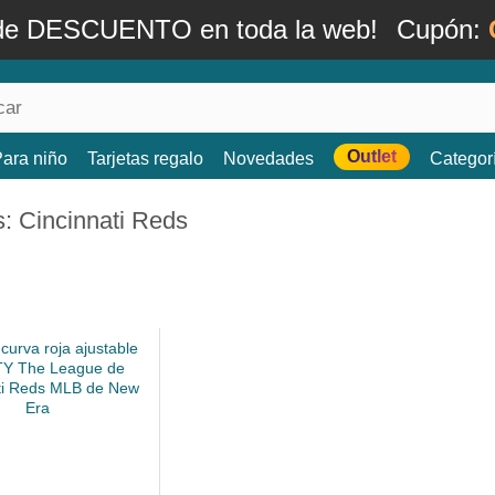
de DESCUENTO en toda la web!
Cupón:
Outlet
ara niño
Tarjetas regalo
Novedades
Categor
: Cincinnati Reds