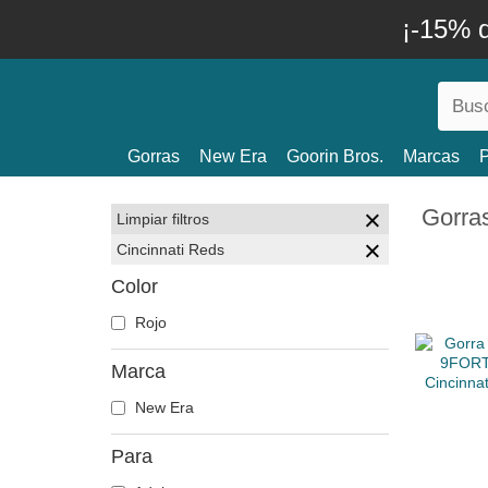
¡-15% 
Gorras
New Era
Goorin Bros.
Marcas
P
Gorras
Limpiar filtros
Cincinnati Reds
Color
Rojo
Marca
New Era
Para