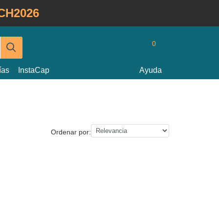
CH2026
0
ías
InstaCap
Ayuda
Ordenar por: