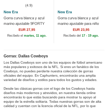
(4.9)
New Era
New Era
Gorra curva blanca y azul
Gorra curva blanca y azul
marino ajustable 9FORTY
marino ajustable para niño
The League de Dallas
9FORTY The League de
EUR 27,95
EUR 23,95
Cowboys NFL de New Era
Dallas Cowboys NFL de...
Recíbelo el
martes, 11 ago.
Recíbelo del
17 - 19 ago.
Gorras: Dallas Cowboys
Los Dallas Cowboys son uno de los equipos de fútbol americano
más populares y exitosos de la NFL. Si eres un fanático de los
Cowboys, no puedes perderte nuestra colección de gorras
oficiales del equipo. En Caphunters, encontrarás una amplia
variedad de diseños y estilos para todos los gustos y edades.
Desde las clásicas gorras con el logo de los Cowboys hasta
diseños más modernos y atrevidos, en nuestra tienda online
encontrarás lo que estás buscando para mostrar tu apoyo al
equipo de la estrella solitaria. Todas nuestras gorras son de alta
calidad y cuentan con la licencia oficial de la NFL, por lo que