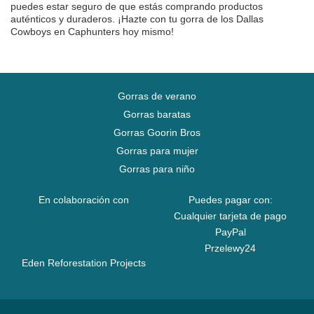
puedes estar seguro de que estás comprando productos
auténticos y duraderos. ¡Hazte con tu gorra de los Dallas
Cowboys en Caphunters hoy mismo!
Gorras de verano
Gorras baratas
Gorras Goorin Bros
Gorras para mujer
Gorras para niño
En colaboración con
Puedes pagar con:
Cualquier tarjeta de pago
PayPal
Przelewy24
Eden Reforestation Projects