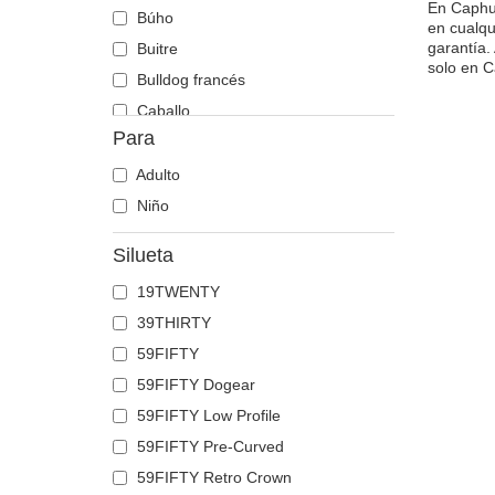
En Caphun
Búho
en cualqu
garantía.
Buitre
solo en C
Bulldog francés
Caballo
Para
Cabra
Calavera
Adulto
Cangrejo
Niño
Cebra
Silueta
Cerdo
19TWENTY
Chacal
39THIRTY
Chihuahua
59FIFTY
Ciervo
59FIFTY Dogear
Cocodrilo
59FIFTY Low Profile
Coyote
59FIFTY Pre-Curved
Cuervo
59FIFTY Retro Crown
Delfín