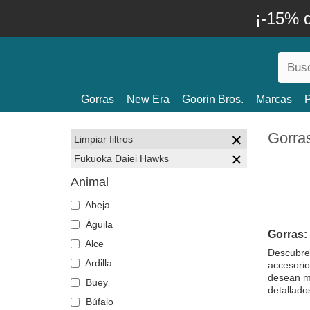
¡-15% 
Gorras
New Era
Goorin Bros.
Marcas
P
Gorra
Limpiar filtros
Fukuoka Daiei Hawks
Animal
Abeja
Águila
Gorras:
Alce
Descubre 
Ardilla
accesorio
desean mo
Buey
detallado
Búfalo