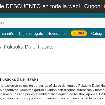
de DESCUENTO en toda la web!
Cupón:
Outlet
ara niño
Tarjetas regalo
Novedades
Categor
s: Fukuoka Daiei Hawks
 Fukuoka Daiei Hawks
la exclusiva colección de gorras oficiales del equipo Fukuoka Daiei H
s deportivos. Nuestras gorras cuentan con diseños auténticos y material
strar su pasión por este emblemático equipo de béisbol japonés. En
s, ajustes cómodos y estilos modernos que combinan perfectamente con 