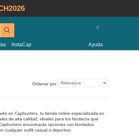
CH2026
0
ías
InstaCap
Ayuda
Ordenar por:
awks en Caphunters, tu tienda online especializada en
es de alta calidad, ideales para los fanáticos que
 Caphunters encontrarás opciones con bordados
cualquier outfit casual o deportivo.