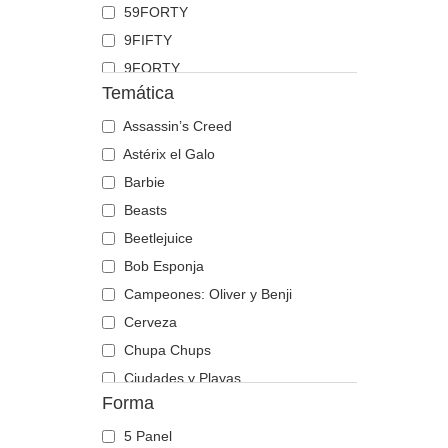
59FORTY
Dóberman
9FIFTY
Dragón
9FORTY
Escorpión
Temática
9FORTY APEX
Fénix
9FORTY M-Crown
Assassin’s Creed
Flamenco
9SEVENTY
Astérix el Galo
Foca
9TWENTY
Barbie
Gallo
A Frame
Beasts
Gato
Casual Classic
Beetlejuice
Gaviota
E Frame
Bob Esponja
Guepardo
Open Back
Campeones: Oliver y Benji
Hipopótamo
Runner
Cerveza
Hormiga
The 90s
Chupa Chups
Labrador retriever
The Ball
Ciudades y Playas
Lagarto
Forma
The Retro
Cocktails
Langosta
The Snap
DC Comics
León
5 Panel