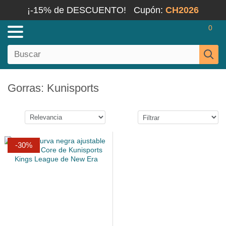
¡-15% de DESCUENTO!
Cupón:
CH2026
0
Gorras: Kunisports
-30%