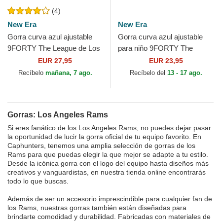
(4)
New Era
New Era
Gorra curva azul ajustable
Gorra curva azul ajustable
9FORTY The League de Los
para niño 9FORTY The
Angeles Rams NFL de New
League de Los Angeles
EUR 27,95
EUR 23,95
Era
Rams NFL de New Era
Recíbelo
mañana, 7 ago.
Recíbelo del
13 - 17 ago.
Gorras: Los Angeles Rams
Si eres fanático de los Los Angeles Rams, no puedes dejar pasar
la oportunidad de lucir la gorra oficial de tu equipo favorito. En
Caphunters, tenemos una amplia selección de gorras de los
Rams para que puedas elegir la que mejor se adapte a tu estilo.
Desde la icónica gorra con el logo del equipo hasta diseños más
creativos y vanguardistas, en nuestra tienda online encontrarás
todo lo que buscas.
Además de ser un accesorio imprescindible para cualquier fan de
los Rams, nuestras gorras también están diseñadas para
brindarte comodidad y durabilidad. Fabricadas con materiales de