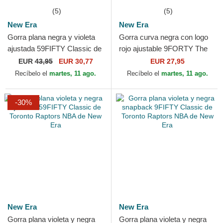
(5)
(5)
New Era
New Era
Gorra plana negra y violeta
Gorra curva negra con logo
ajustada 59FIFTY Classic de
rojo ajustable 9FORTY The
Toronto Raptors NBA de New
League de Toronto Raptors
EUR
43,95
EUR 30,77
EUR 27,95
Era
NBA de New Era
Recíbelo el
martes, 11 ago.
Recíbelo el
martes, 11 ago.
-30%
New Era
New Era
Gorra plana violeta y negra
Gorra plana violeta y negra