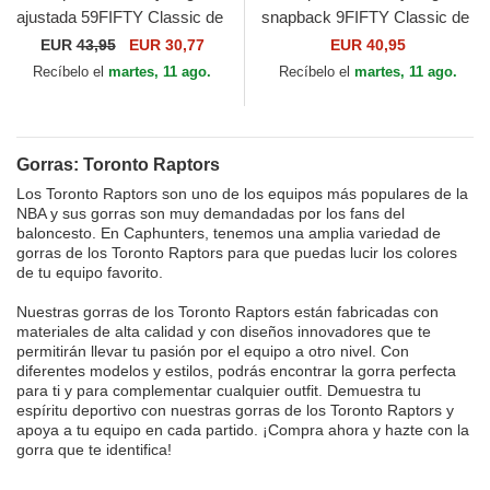
ajustada 59FIFTY Classic de
snapback 9FIFTY Classic de
Toronto Raptors NBA de New
Toronto Raptors NBA de New
EUR
43,95
EUR 30,77
EUR 40,95
Era
Era
Recíbelo el
martes, 11 ago.
Recíbelo el
martes, 11 ago.
Gorras: Toronto Raptors
Los Toronto Raptors son uno de los equipos más populares de la
NBA y sus gorras son muy demandadas por los fans del
baloncesto. En Caphunters, tenemos una amplia variedad de
gorras de los Toronto Raptors para que puedas lucir los colores
de tu equipo favorito.
Nuestras gorras de los Toronto Raptors están fabricadas con
materiales de alta calidad y con diseños innovadores que te
permitirán llevar tu pasión por el equipo a otro nivel. Con
diferentes modelos y estilos, podrás encontrar la gorra perfecta
para ti y para complementar cualquier outfit. Demuestra tu
espíritu deportivo con nuestras gorras de los Toronto Raptors y
apoya a tu equipo en cada partido. ¡Compra ahora y hazte con la
gorra que te identifica!