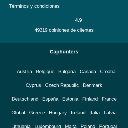
Términos y condiciones
4.9
49319 opiniones de clientes
Caphunters
Austria
Belgique
Bulgaria
Canada
Croatia
Cyprus
Czech Republic
Denmark
Deutschland
España
Estonia
Finland
France
Global
Greece
Hungary
Ireland
Italia
Latvia
Lithuania
Luxembourg
Malta
Poland
Portugal