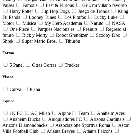
Países
Famous
Fast & Furious
Gru, mi villano favorito
Harry Potter
Hip Hop Dogz
Juego de Tronos
Kung
Fu Panda
Looney Tunes
Los Pitufos
Lucky Luke
Motor
Música
My Hero Academia
Naruto
NASA
One Piece
Parques Nacionales
Peanuts
Regreso al
futuro
Rick y Morty
Robot Grendizer
Scooby-Doo
Shrek
Super Mario Bros.
Tiburón
Forma
5 Panel
Otras Gorras
Trucker
Visera
Curva
Plana
Equipo
1K FC
AC Milan
Alpine F1 Team
Anaheim Aces
Anaheim Ducks
Aniquiladores FC
Arizona Cardinals
Arizona Diamondbacks
Associazione Sportiva Roma
Aston
Villa Football Club
Atlanta Braves
Atlanta Falcons