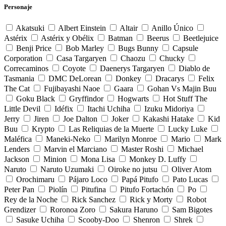
Personaje
Akatsuki
Albert Einstein
Altair
Anillo Único
Astérix
Astérix y Obélix
Batman
Beerus
Beetlejuice
Benji Price
Bob Marley
Bugs Bunny
Capsule
Corporation
Casa Targaryen
Chaozu
Chucky
Correcaminos
Coyote
Daenerys Targaryen
Diablo de
Tasmania
DMC DeLorean
Donkey
Dracarys
Felix
The Cat
Fujibayashi Naoe
Gaara
Gohan Vs Majin Buu
Goku Black
Gryffindor
Hogwarts
Hot Stuff The
Little Devil
Idéfix
Itachi Uchiha
Izuku Midoriya
Jerry
Jiren
Joe Dalton
Joker
Kakashi Hatake
Kid
Buu
Krypto
Las Reliquias de la Muerte
Lucky Luke
Maléfica
Maneki-Neko
Marilyn Monroe
Mario
Mark
Lenders
Marvin el Marciano
Master Roshi
Michael
Jackson
Minion
Mona Lisa
Monkey D. Luffy
Naruto
Naruto Uzumaki
Oiroke no jutsu
Oliver Atom
Orochimaru
Pájaro Loco
Papá Pitufo
Pato Lucas
Peter Pan
Piolín
Pitufina
Pitufo Fortachón
Po
Rey de la Noche
Rick Sanchez
Rick y Morty
Robot
Grendizer
Roronoa Zoro
Sakura Haruno
Sam Bigotes
Sasuke Uchiha
Scooby-Doo
Shenron
Shrek