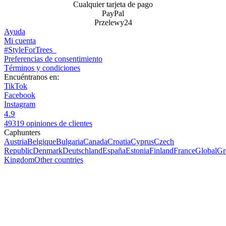
Cualquier tarjeta de pago
PayPal
Przelewy24
Ayuda
Mi cuenta
#StyleForTrees
Preferencias de consentimiento
Términos y condiciones
Encuéntranos en:
TikTok
Facebook
Instagram
4.9
49319 opiniones de clientes
Caphunters
Austria
Belgique
Bulgaria
Canada
Croatia
Cyprus
Czech
Republic
Denmark
Deutschland
España
Estonia
Finland
France
Global
Gr
Kingdom
Other countries