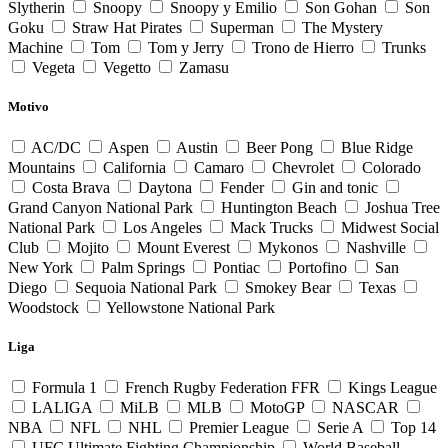
Slytherin
Snoopy
Snoopy y Emilio
Son Gohan
Son
Goku
Straw Hat Pirates
Superman
The Mystery
Machine
Tom
Tom y Jerry
Trono de Hierro
Trunks
Vegeta
Vegetto
Zamasu
Motivo
AC/DC
Aspen
Austin
Beer Pong
Blue Ridge
Mountains
California
Camaro
Chevrolet
Colorado
Costa Brava
Daytona
Fender
Gin and tonic
Grand Canyon National Park
Huntington Beach
Joshua Tree
National Park
Los Angeles
Mack Trucks
Midwest Social
Club
Mojito
Mount Everest
Mykonos
Nashville
New York
Palm Springs
Pontiac
Portofino
San
Diego
Sequoia National Park
Smokey Bear
Texas
Woodstock
Yellowstone National Park
Liga
Formula 1
French Rugby Federation FFR
Kings League
LALIGA
MiLB
MLB
MotoGP
NASCAR
NBA
NFL
NHL
Premier League
Serie A
Top 14
UFC Ultimate Fighting Championship
World Baseball