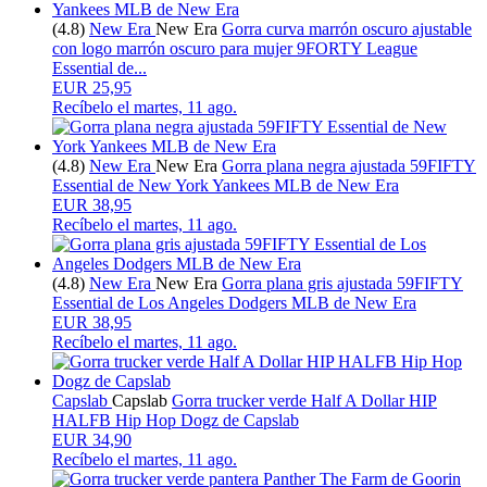
(4.8)
New Era
New Era
Gorra curva marrón oscuro ajustable
con logo marrón oscuro para mujer 9FORTY League
Essential de...
EUR 25,95
Recíbelo el
martes, 11 ago.
(4.8)
New Era
New Era
Gorra plana negra ajustada 59FIFTY
Essential de New York Yankees MLB de New Era
EUR 38,95
Recíbelo el
martes, 11 ago.
(4.8)
New Era
New Era
Gorra plana gris ajustada 59FIFTY
Essential de Los Angeles Dodgers MLB de New Era
EUR 38,95
Recíbelo el
martes, 11 ago.
Capslab
Capslab
Gorra trucker verde Half A Dollar HIP
HALFB Hip Hop Dogz de Capslab
EUR 34,90
Recíbelo el
martes, 11 ago.