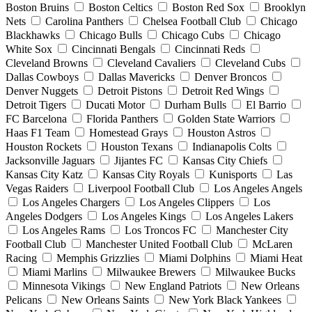
Boston Bruins
Boston Celtics
Boston Red Sox
Brooklyn
Nets
Carolina Panthers
Chelsea Football Club
Chicago
Blackhawks
Chicago Bulls
Chicago Cubs
Chicago
White Sox
Cincinnati Bengals
Cincinnati Reds
Cleveland Browns
Cleveland Cavaliers
Cleveland Cubs
Dallas Cowboys
Dallas Mavericks
Denver Broncos
Denver Nuggets
Detroit Pistons
Detroit Red Wings
Detroit Tigers
Ducati Motor
Durham Bulls
El Barrio
FC Barcelona
Florida Panthers
Golden State Warriors
Haas F1 Team
Homestead Grays
Houston Astros
Houston Rockets
Houston Texans
Indianapolis Colts
Jacksonville Jaguars
Jijantes FC
Kansas City Chiefs
Kansas City Katz
Kansas City Royals
Kunisports
Las
Vegas Raiders
Liverpool Football Club
Los Angeles Angels
Los Angeles Chargers
Los Angeles Clippers
Los
Angeles Dodgers
Los Angeles Kings
Los Angeles Lakers
Los Angeles Rams
Los Troncos FC
Manchester City
Football Club
Manchester United Football Club
McLaren
Racing
Memphis Grizzlies
Miami Dolphins
Miami Heat
Miami Marlins
Milwaukee Brewers
Milwaukee Bucks
Minnesota Vikings
New England Patriots
New Orleans
Pelicans
New Orleans Saints
New York Black Yankees