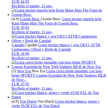
EUR 44,95
Recíbelo el
martes, 11 ago.
(4.9)
Goorin Bros.
Goorin Bros.
Gorra trucker marrón león
King Mane Man The Farm de Goorin Bros.
EUR 39,95
Recíbelo el
martes, 11 ago.
Capslab
Capslab
Gorra trucker blanca y roja OET1 ATTB
Campeones: Oliver y Benji de Capslab
EUR 34,90
Recíbelo el
martes, 11 ago.
(5)
New Era
New Era
Gorra curva beige ajustable con logo
beige 9FORTY League Essential de New York Yankees MLB
de New...
EUR 25,95
Recíbelo el
martes, 11 ago.
(4.9)
Von Dutch
Von Dutch
Gorra trucker blanca, negra y
verde SUM YEL de Von Dutch