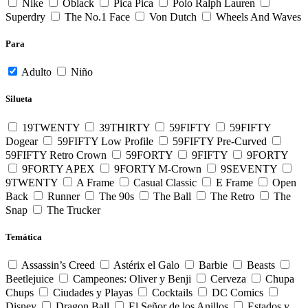
Nike
Oblack
Pica Pica
Polo Ralph Lauren
Superdry
The No.1 Face
Von Dutch
Wheels And Waves
Para
Adulto
Niño
Silueta
19TWENTY
39THIRTY
59FIFTY
59FIFTY
Dogear
59FIFTY Low Profile
59FIFTY Pre-Curved
59FIFTY Retro Crown
59FORTY
9FIFTY
9FORTY
9FORTY APEX
9FORTY M-Crown
9SEVENTY
9TWENTY
A Frame
Casual Classic
E Frame
Open
Back
Runner
The 90s
The Ball
The Retro
The
Snap
The Trucker
Temática
Assassin’s Creed
Astérix el Galo
Barbie
Beasts
Beetlejuice
Campeones: Oliver y Benji
Cerveza
Chupa
Chups
Ciudades y Playas
Cocktails
DC Comics
Disney
Dragon Ball
El Señor de los Anillos
Estados y