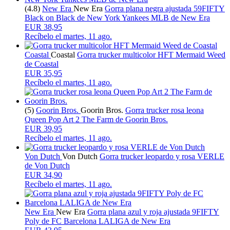
(4.8)
New Era
New Era
Gorra plana negra ajustada 59FIFTY
Black on Black de New York Yankees MLB de New Era
EUR 38,95
Recíbelo el
martes, 11 ago.
Coastal
Coastal
Gorra trucker multicolor HFT Mermaid Weed
de Coastal
EUR 35,95
Recíbelo el
martes, 11 ago.
(5)
Goorin Bros.
Goorin Bros.
Gorra trucker rosa leona
Queen Pop Art 2 The Farm de Goorin Bros.
EUR 39,95
Recíbelo el
martes, 11 ago.
Von Dutch
Von Dutch
Gorra trucker leopardo y rosa VERLE
de Von Dutch
EUR 34,90
Recíbelo el
martes, 11 ago.
New Era
New Era
Gorra plana azul y roja ajustada 9FIFTY
Poly de FC Barcelona LALIGA de New Era