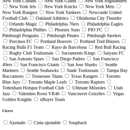
New York Cubans
New York Giants
New York Highlanders
New York Jets
New York Knicks
New York Mets
New York Rangers
New York Yankees
Newcastle United
Football Club
Oakland Athletics
Oklahoma City Thunder
Orlando Magic
Philadelphia 76ers
Philadelphia Eagles
Philadelphia Phillies
Phoenix Suns
PIO FC
Pittsburgh Penguins
Pittsburgh Pirates
Pittsburgh Steelers
Porcinos FC
Portland Beavers
Portland Trail Blazers
Racing Bulls F1 Team
Rayo de Barcelona
Red Bull Racing
Rugby Club Toulonnais
Sacramento Kings
Saiyans FC
San Antonio Spurs
San Diego Padres
San Francisco
49ers
San Francisco Giants
San Jose Sharks
Seattle
Mariners
Seattle Seahawks
Stade Toulousain
Tampa Bay
Buccaneers
Tennessee Titans
Texas Rangers
Toronto
Blue Jays
Toronto Maple Leafs
Toronto Raptors
Tottenham Hotspur Football Club
Ultimate Móstoles
Utah
Jazz
Valentino Rossi VR46
Vancouver Grizzlies
Vegas
Golden Knights
xBuyer Team
Cierre
Ajustado
Cinta ajustable
Snapback