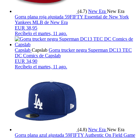
(4.7)
New Era
New Era
Gorra plana roja ajustada 59FIFTY Essential de New York
Yankees MLB de New Era
EUR 38,95
Recíbelo el
martes, 11 ago.
Capslab
Capslab
Gorra trucker negra Superman DC13 TEC
DC Comics de Capslab
EUR 34,90
Recíbelo el
martes, 11 ago.
(4.8)
New Era
New Era
Gorra plana azul ajustada 59FIFTY Authentic On Field Game