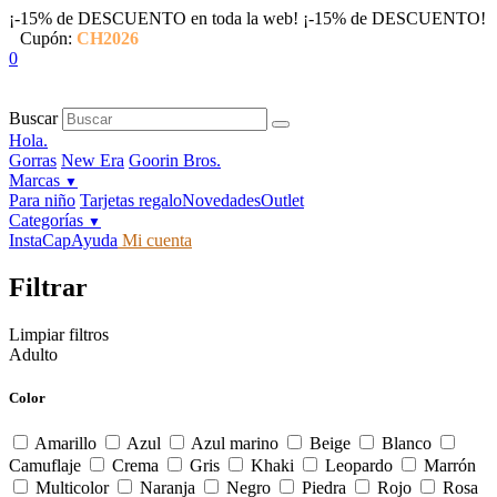
¡-15% de DESCUENTO en toda la web!
¡-15% de DESCUENTO!
Cupón:
CH2026
0
Buscar
Hola.
Gorras
New Era
Goorin Bros.
Marcas
▼
Para niño
Tarjetas regalo
Novedades
Outlet
Categorías
▼
InstaCap
Ayuda
Mi cuenta
Filtrar
Limpiar filtros
Adulto
Color
Amarillo
Azul
Azul marino
Beige
Blanco
Camuflaje
Crema
Gris
Khaki
Leopardo
Marrón
Multicolor
Naranja
Negro
Piedra
Rojo
Rosa