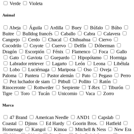
Verde
Violeta
Animal
Abeja
Águila
Ardilla
Buey
Búfalo
Búho
Buitre
Bulldog francés
Caballo
Cabra
Calavera
Cangrejo
Cerdo
Chacal
Chihuahua
Ciervo
Cocodrilo
Coyote
Cuervo
Delfín
Dóberman
Dragón
Escorpión
Fénix
Flamenco
Foca
Gallo
Gato
Gaviota
Guepardo
Hipopótamo
Hormiga
Labrador retriever
Lagarto
León
Leona
Libélula
Lobo
Luciérnaga
Mariposa
Oso
Oveja
Paloma
Pantera
Pastor alemán
Pato
Pegaso
Perro
Pez luchador de siam
Pitbull
Pollito
Ratón
Rinoceronte
Rottweiler
Serpiente
T-Rex
Tiburón
Tigre
Toro
Tucán
Unicornio
Vaca
Zorro
Marca
47 Brand
American Needle
AND1
Capslab
Coastal
Djinns
Ed Hardy
Goorin Bros.
Hatfield
Homenage
Kangol
Kimoa
Mitchell & Ness
New Era