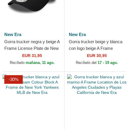
New Era
New Era
Gorra trucker negra y beige A
Gorra trucker beige y blanca
Frame License Plate de New
con logo beige A Frame
York de New Era
League Essential de Los
EUR 31,95
EUR 30,95
Angeles Dodgers MLB...
Recíbelo
mañana, 11 ago.
Recíbelo del
17 - 19 ago.
-30%