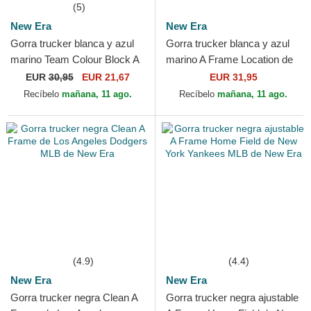
(5)
New Era
New Era
Gorra trucker blanca y azul
Gorra trucker blanca y azul
marino Team Colour Block A
marino A Frame Location de
Frame de New York Yankees
Los Angeles Ciudades y
EUR
30,95
EUR 21,67
EUR 31,95
MLB de New Era
Playas California...
Recíbelo
mañana, 11 ago.
Recíbelo
mañana, 11 ago.
(4.9)
(4.4)
New Era
New Era
Gorra trucker negra Clean A
Gorra trucker negra ajustable