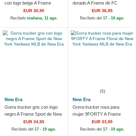
con logo beige A Frame
dorado A Frame de FC
League Essential de New
Barcelona LALIGA de New
EUR 30,95
EUR 36,95
York Yankees MLB de...
Era
Recíbelo
mañana, 11 ago.
Recíbelo del
17 - 19 ago.
(5)
New Era
New Era
Gorra trucker gris con logo
Gorra trucker rosa para
negro A Frame Sport de New
mujer 9FORTY A Frame
York Yankees MLB de New
Floral de New York Yankees
EUR 34,95
EUR 33,95
Era
MLB de New Era
Recíbelo del
17 - 19 ago.
Recíbelo del
17 - 19 ago.