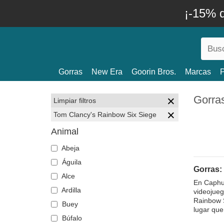
¡-15% 
Gorras
New Era
Goorin Bros.
Marcas
P
Gorra
Limpiar filtros
Tom Clancy's Rainbow Six Siege
Animal
Abeja
Águila
Gorras:
Alce
En Caphun
Ardilla
videojueg
Rainbow S
Buey
lugar que
Búfalo