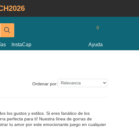
CH2026
0
ías
InstaCap
Ayuda
Ordenar por:
 los gustos y estilos. Si eres fanático de los
ra perfecta para ti! Nuestra línea de gorras de
strar tu amor por este emocionante juego en cualquier