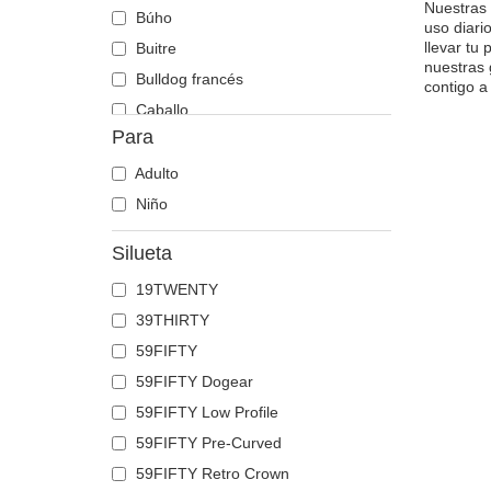
Nuestras 
Búho
uso diari
llevar tu
Buitre
nuestras 
Bulldog francés
contigo a
Caballo
Para
Cabra
Calavera
Adulto
Cangrejo
Niño
Cebra
Silueta
Cerdo
19TWENTY
Chacal
39THIRTY
Chihuahua
59FIFTY
Ciervo
59FIFTY Dogear
Cocodrilo
59FIFTY Low Profile
Coyote
59FIFTY Pre-Curved
Cuervo
59FIFTY Retro Crown
Delfín