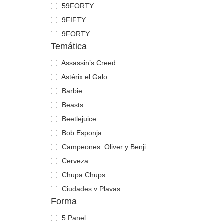
59FORTY
Dóberman
9FIFTY
Dragón
9FORTY
Escorpión
Temática
9FORTY APEX
Fénix
9FORTY M-Crown
Assassin’s Creed
Flamenco
9SEVENTY
Astérix el Galo
Foca
9TWENTY
Barbie
Gallo
A Frame
Beasts
Gato
Casual Classic
Beetlejuice
Gaviota
E Frame
Bob Esponja
Guepardo
Open Back
Campeones: Oliver y Benji
Hipopótamo
Runner
Cerveza
Hormiga
The 90s
Chupa Chups
Labrador retriever
The Ball
Ciudades y Playas
Lagarto
Forma
The Retro
Cocktails
Langosta
The Snap
DC Comics
León
5 Panel