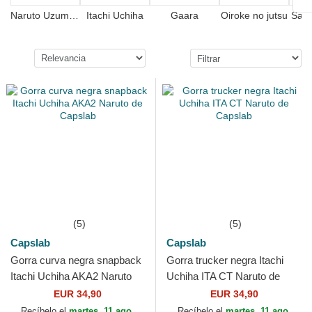
Naruto Uzumaki
Itachi Uchiha
Gaara
Oiroke no jutsu
Sasu
(5)
(5)
Capslab
Capslab
Gorra curva negra snapback
Gorra trucker negra Itachi
Itachi Uchiha AKA2 Naruto
Uchiha ITA CT Naruto de
de Capslab
Capslab
EUR 34,90
EUR 34,90
Recíbelo el
martes, 11 ago.
Recíbelo el
martes, 11 ago.