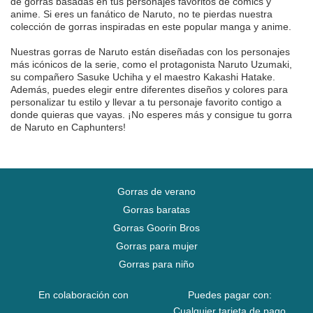
de gorras basadas en tus personajes favoritos de cómics y
anime. Si eres un fanático de Naruto, no te pierdas nuestra
colección de gorras inspiradas en este popular manga y anime.
Nuestras gorras de Naruto están diseñadas con los personajes
más icónicos de la serie, como el protagonista Naruto Uzumaki,
su compañero Sasuke Uchiha y el maestro Kakashi Hatake.
Además, puedes elegir entre diferentes diseños y colores para
personalizar tu estilo y llevar a tu personaje favorito contigo a
donde quieras que vayas. ¡No esperes más y consigue tu gorra
de Naruto en Caphunters!
Gorras de verano
Gorras baratas
Gorras Goorin Bros
Gorras para mujer
Gorras para niño
En colaboración con
Puedes pagar con:
Cualquier tarjeta de pago