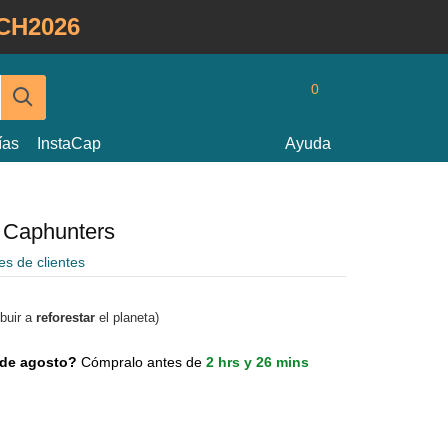
CH2026
0
ías
InstaCap
Ayuda
e Caphunters
es de clientes
ibuir a
reforestar
el planeta)
0 de agosto?
Cómpralo antes de
2 hrs y 26 mins