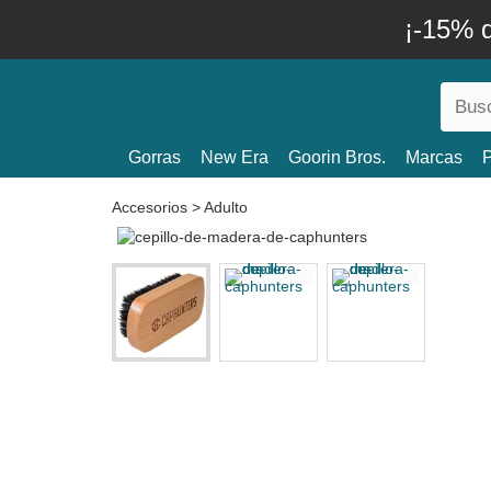
¡-15% 
Gorras
New Era
Goorin Bros.
Marcas
P
Accesorios
>
Adulto