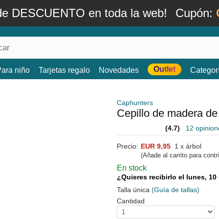
de DESCUENTO en toda la web!
Cupón:
Outlet
ara niño
Tarjetas regalo
Novedades
Categor
Caphunters
Cepillo de madera d
(4.7)
12 opinion
Precio:
EUR 9,95
1 x árbol
(Añade al carrito para contr
En stock
¿Quieres recibirlo el lunes, 1
Talla única
(Guía de tallas)
Cantidad