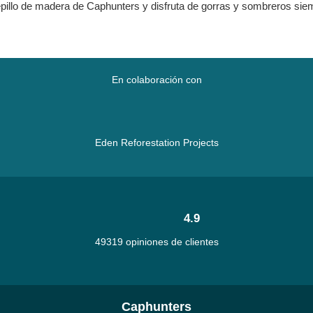
epillo de madera de Caphunters y disfruta de gorras y sombreros si
En colaboración con
Eden Reforestation Projects
4.9
49319 opiniones de clientes
Caphunters