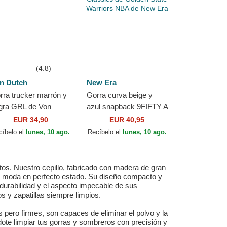
(4.8)
n Dutch
New Era
rra trucker marrón y
Gorra curva beige y
gra GRL de Von
azul snapback 9FIFTY A
tch
Frame Precurved
EUR 34,90
EUR 40,95
Hardwood Classics de
cíbelo el
lunes, 10 ago.
Recíbelo el
lunes, 10 ago.
Golden State...
tos. Nuestro cepillo, fabricado con madera de gran
de moda en perfecto estado. Su diseño compacto y
 durabilidad y el aspecto impecable de sus
 y zapatillas siempre limpios.
 pero firmes, son capaces de eliminar el polvo y la
ote limpiar tus gorras y sombreros con precisión y