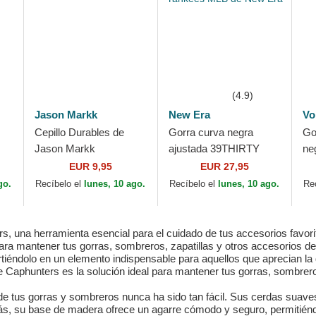
(4.9)
Jason Markk
New Era
Vo
Cepillo Durables de
Gorra curva negra
Go
Jason Markk
ajustada 39THIRTY
ne
Classic de New York
Du
EUR 9,95
EUR 27,95
Yankees MLB de New
go.
Recíbelo el
lunes, 10 ago.
Recíbelo el
lunes, 10 ago.
Re
Era
, una herramienta esencial para el cuidado de tus accesorios favori
para mantener tus gorras, sombreros, zapatillas y otros accesorios 
rtiéndolo en un elemento indispensable para aquellos que aprecian la
 Caphunters es la solución ideal para mantener tus gorras, sombreros
de tus gorras y sombreros nunca ha sido tan fácil. Sus cerdas suaves
más, su base de madera ofrece un agarre cómodo y seguro, permitiénd