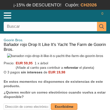
¡-15% de DESCUENTO!
Cupón:
CH2026
0
Goorin Bros.
Bañador rojo Drop It Like It's Yacht The Farm de Goorin
Bros.
Precio:
EUR 59,95
1 x árbol
(Añade al carrito para contribuir a
reforestar
el planeta)
O 3 pagos
sin intereses
de
EUR 19,98
En estos momentos no disponemos de existencias de este
producto.
¿Quieres recibir un correo electrónico cuando vuelva a estar
disponible?
Escribidme