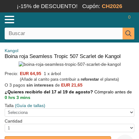
¡-15% de DESCUENTO!
Cupón:
CH2026
0
Kangol
Boina roja Seamless Tropic 507 Scarlet de Kangol
Precio:
EUR 64,95
1 x árbol
(Añade al carrito para contribuir a
reforestar
el planeta)
O 3 pagos
sin intereses
de
EUR 21,65
¿Quieres recibirlo del 17 al 19 de agosto?
Cómpralo antes de
0 hrs 3 mins
Talla
(Guía de tallas)
Cantidad