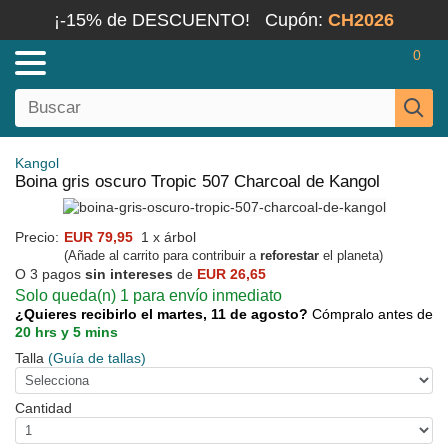
¡-15% de DESCUENTO!
Cupón:
CH2026
0
Kangol
Boina gris oscuro Tropic 507 Charcoal de Kangol
Precio:
EUR 79,95
1 x árbol
(Añade al carrito para contribuir a
reforestar
el planeta)
O 3 pagos
sin intereses
de
EUR 26,65
Solo queda(n) 1 para envío inmediato
¿Quieres recibirlo el martes, 11 de agosto?
Cómpralo antes de
20 hrs y 5 mins
Talla
(Guía de tallas)
Cantidad