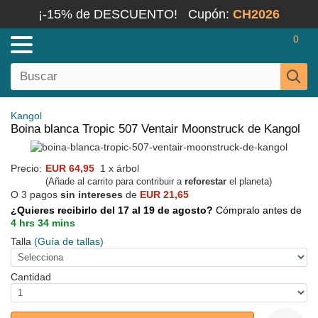
¡-15% de DESCUENTO!
Cupón:
CH2026
0
Kangol
Boina blanca Tropic 507 Ventair Moonstruck de Kangol
Precio:
EUR 64,95
1 x árbol
(Añade al carrito para contribuir a
reforestar
el planeta)
O 3 pagos
sin intereses
de
EUR 21,65
¿Quieres recibirlo del 17 al 19 de agosto?
Cómpralo antes de
4 hrs 34 mins
Talla
(Guía de tallas)
Cantidad