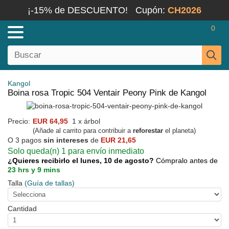
¡-15% de DESCUENTO!
Cupón:
CH2026
0
Kangol
Boina rosa Tropic 504 Ventair Peony Pink de Kangol
Precio:
EUR 64,95
1 x árbol
(Añade al carrito para contribuir a
reforestar
el planeta)
O 3 pagos
sin intereses
de
EUR 21,65
Solo queda(n) 1 para envío inmediato
¿Quieres recibirlo el lunes, 10 de agosto?
Cómpralo antes de
23 hrs y 9 mins
Talla
(Guía de tallas)
Cantidad