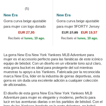
(5)
New Era
New Era
Gorra curva beige ajustable
Gorra curva beige ajustable
para mujer con logo dorado
para mujer 9FORTY Jersey
9FORTY Metallic Logo de
de New York Yankees MLB
EUR 27,95
EUR
27,95
EUR 19,57
New York Yankees...
de New Era
Recíbelo el
lunes, 10 ago.
Recíbelo el
lunes, 10 ago.
La gorra New Era New York Yankees MLB Adventure para
mujer es el accesorio perfecto para las fanáticas de este icónico
equipo de béisbol. Con un diseño en un vibrante tono azul claro,
esta gorra bucket es ideal para protegerte del sol mientras
muestras tu apoyo a los Yankees. Fabricada por la reconocida
marca New Era, líder en la industria de gorras deportivas, esta
gorra es sin duda una excelente adición a cualquier colección
de aficionados.
El diseño de esta gorra New Era New York Yankees MLB
Adventure para mujer es elegante y moderno, perfecto para
lucir en tus aventuras diarias o en los partidos de béisbol. Con el
logo de los Yankees bordado en la parte delantera, no habrá