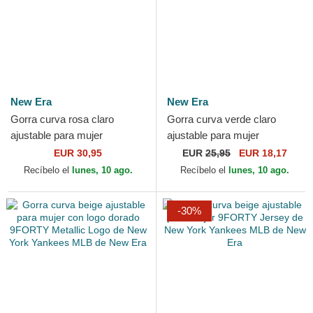
New Era
New Era
Gorra curva rosa claro
Gorra curva verde claro
ajustable para mujer
ajustable para mujer
9FORTY Linen de New York
9TWENTY Bear de AC Milan
EUR 30,95
EUR
25,95
EUR 18,17
Yankees MLB de New Era
Serie A de New Era
Recíbelo el
lunes, 10 ago.
Recíbelo el
lunes, 10 ago.
-30%