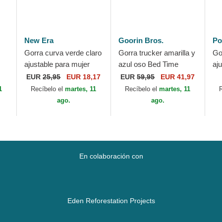
New Era
Goorin Bros.
Po
Gorra curva verde claro
Gorra trucker amarilla y
Go
ajustable para mujer
azul oso Bed Time
aj
UFC
9TWENTY Bear de AC
Duvet All Det Happy
Tw
EUR
25,95
EUR 18,17
EUR
59,95
EUR 41,97
Milan Serie A de New
Thoughts The Farm de
Ra
1
Recíbelo el
martes, 11
Recíbelo el
martes, 11
Era
Goorin Bros.
ago.
ago.
En colaboración con
Eden Reforestation Projects