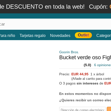
de DESCUENTO en toda la web!
Cupón:
Outlet
ara niño
Tarjetas regalo
Novedades
Categor
Goorin Bros.
Bucket verde oso Fig
(5.0)
6 opinione
Precio:
EUR 44,95
1 x árbol
(Añade al carrito para contr
O 3 pagos
sin intereses
de
EUR
En estos momentos no dispone
¿Quieres recibir un correo ele