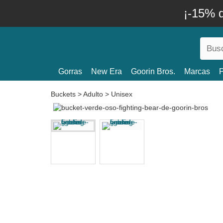
¡-15% 
Gorras
New Era
Goorin Bros.
Marcas
P
Buckets
>
Adulto
>
Unisex