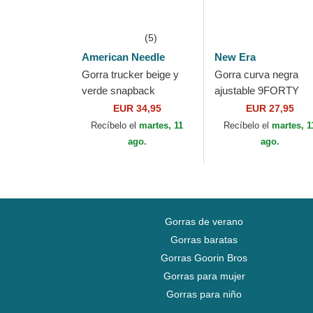
(5)
American Needle
New Era
Gorra trucker beige y
Gorra curva negra
verde snapback
ajustable 9FORTY
Smokey Bear Valin de
Metallic Champ de 
EUR 34,95
EUR 27,95
American Needle
Ultimate Fighting
Recíbelo el
martes, 11
Recíbelo el
martes, 1
Championship And
ago.
ago.
New...
Gorras de verano
Gorras baratas
Gorras Goorin Bros
Gorras para mujer
Gorras para niño