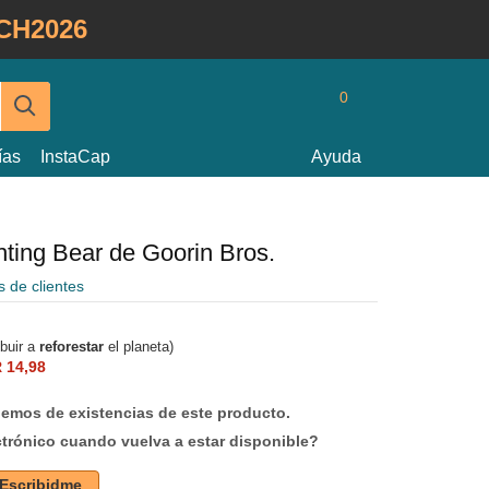
CH2026
0
ías
InstaCap
Ayuda
hting Bear de Goorin Bros.
s de clientes
ibuir a
reforestar
el planeta)
 14,98
mos de existencias de este producto.
ctrónico cuando vuelva a estar disponible?
Escribidme