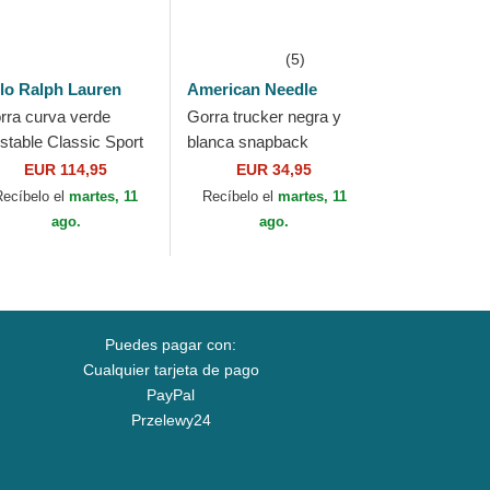
(5)
lo Ralph Lauren
American Needle
rra curva verde
Gorra trucker negra y
ustable Classic Sport
blanca snapback
ill Polo Bear de Polo
California Bear Valin de
EUR 114,95
EUR 34,95
lph Lauren
American Needle
Recíbelo el
martes, 11
Recíbelo el
martes, 11
ago.
ago.
Puedes pagar con:
Cualquier tarjeta de pago
PayPal
Przelewy24