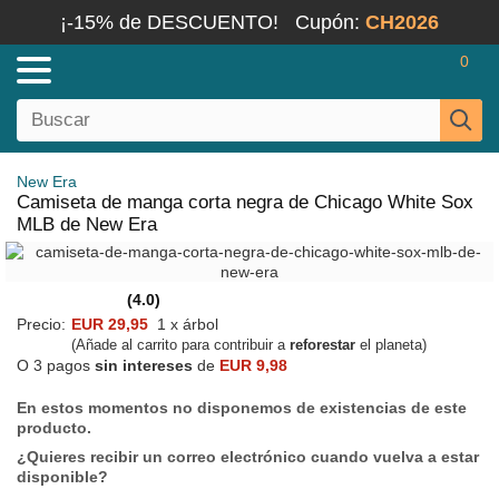
¡-15% de DESCUENTO!
Cupón:
CH2026
0
New Era
Camiseta de manga corta negra de Chicago White Sox
MLB de New Era
(4.0)
Precio:
EUR 29,95
1 x árbol
(Añade al carrito para contribuir a
reforestar
el planeta)
O 3 pagos
sin intereses
de
EUR 9,98
En estos momentos no disponemos de existencias de este
producto.
¿Quieres recibir un correo electrónico cuando vuelva a estar
disponible?