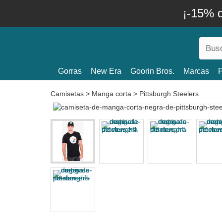
¡-15% 
Gorras
New Era
Goorin Bros.
Marcas
P
Camisetas
>
Manga corta
>
Pittsburgh Steelers