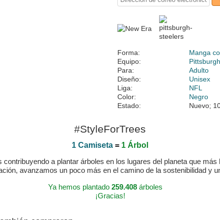
Forma:
Manga co
Equipo:
Pittsburg
Para:
Adulto
Diseño:
Unisex
Liga:
NFL
Color:
Negro
Estado:
Nuevo; 10
#StyleForTrees
1 Camiseta
=
1 Árbol
ontribuyendo a plantar árboles en los lugares del planeta que más lo
ración, avanzamos un poco más en el camino de la sostenibilidad y 
Ya hemos plantado
259.408
árboles
¡Gracias!