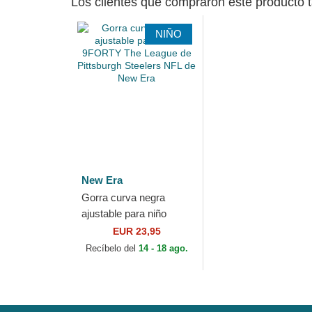
Los clientes que compraron este producto
NIÑO
New Era
Gorra curva negra
ajustable para niño
9FORTY The League
EUR 23,95
de Pittsburgh Steelers
Recíbelo del
14 - 18 ago.
NFL de New Era