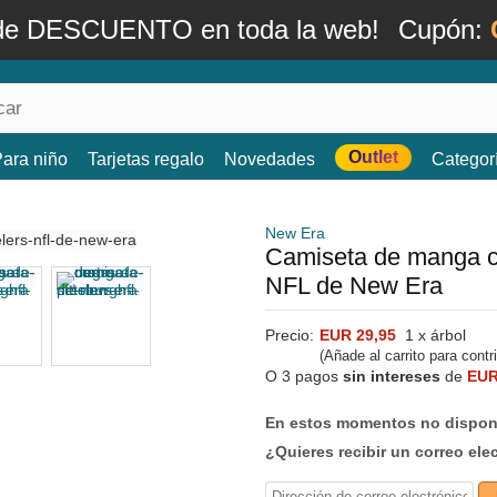
de DESCUENTO en toda la web!
Cupón:
Outlet
ara niño
Tarjetas regalo
Novedades
Categor
New Era
Camiseta de manga co
NFL de New Era
Precio:
EUR 29,95
1 x árbol
(Añade al carrito para contr
O 3 pagos
sin intereses
de
EUR
En estos momentos no dispone
¿Quieres recibir un correo ele