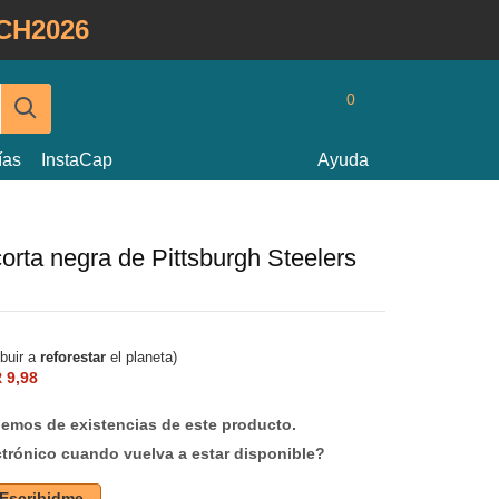
CH2026
0
ías
InstaCap
Ayuda
rta negra de Pittsburgh Steelers
ibuir a
reforestar
el planeta)
 9,98
mos de existencias de este producto.
ctrónico cuando vuelva a estar disponible?
Escribidme