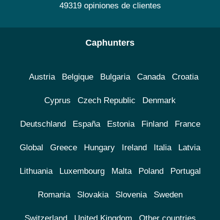
49319 opiniones de clientes
Caphunters
Austria
Belgique
Bulgaria
Canada
Croatia
Cyprus
Czech Republic
Denmark
Deutschland
España
Estonia
Finland
France
Global
Greece
Hungary
Ireland
Italia
Latvia
Lithuania
Luxembourg
Malta
Poland
Portugal
Romania
Slovakia
Slovenia
Sweden
Switzerland
United Kingdom
Other countries