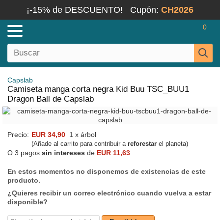
¡-15% de DESCUENTO!
Cupón:
CH2026
0
Capslab
Camiseta manga corta negra Kid Buu TSC_BUU1
Dragon Ball de Capslab
Precio:
EUR 34,90
1 x árbol
(Añade al carrito para contribuir a
reforestar
el planeta)
O 3 pagos
sin intereses
de
EUR 11,63
En estos momentos no disponemos de existencias de este
producto.
¿Quieres recibir un correo electrónico cuando vuelva a estar
disponible?