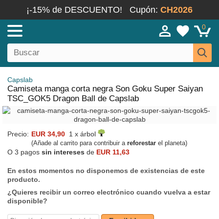
¡-15% de DESCUENTO!
Cupón:
CH2026
0
Capslab
Camiseta manga corta negra Son Goku Super Saiyan
TSC_GOK5 Dragon Ball de Capslab
Precio:
EUR 34,90
1 x árbol
(Añade al carrito para contribuir a
reforestar
el planeta)
O 3 pagos
sin intereses
de
EUR 11,63
En estos momentos no disponemos de existencias de este
producto.
¿Quieres recibir un correo electrónico cuando vuelva a estar
disponible?