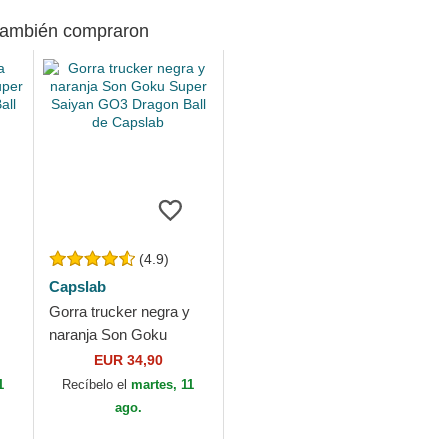
 también compraron
(4.9)
Capslab
Gorra trucker negra y
naranja Son Goku
Super Saiyan GO3
EUR 34,90
ab
Dragon Ball de Capslab
1
Recíbelo el
martes, 11
ago.