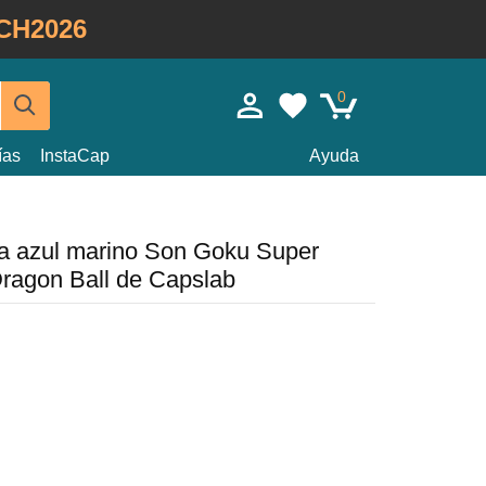
CH2026
0
ías
InstaCap
Ayuda
a azul marino Son Goku Super
agon Ball de Capslab