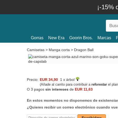
¡-15% 
Gorras
New Era
Goorin Bros.
Marcas
P
Camisetas
>
Manga corta
>
Dragon Ball
Precio:
EUR 34,90
1 x árbol
(Añade al carrito para contribuir a
reforestar
el plan
O 3 pagos
sin intereses
de
EUR 11,63
En estos momentos no disponemos de existencias
¿Quieres recibir un correo electrónico cuando vue
Escribidme