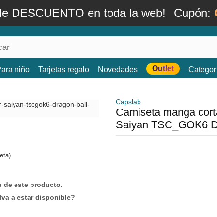
de DESCUENTO en toda la web!
Cupón:
Outlet
ara niño
Tarjetas regalo
Novedades
Categor
Capslab
Camiseta manga cort
Saiyan TSC_GOK6 Dr
eta)
 de este producto.
lva a estar disponible?