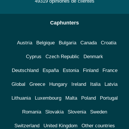
49319 opiniones de clientes
Caphunters
Austria
Belgique
Bulgaria
Canada
Croatia
Cyprus
Czech Republic
Denmark
Deutschland
España
Estonia
Finland
France
Global
Greece
Hungary
Ireland
Italia
Latvia
Lithuania
Luxembourg
Malta
Poland
Portugal
Romania
Slovakia
Slovenia
Sweden
Switzerland
United Kingdom
Other countries