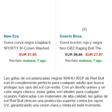
(5)
New Era
Goorin Bros.
Gorra curva negra snapback
Gorra trucker roja y negra
9FORTY M-Crown Washed
toro GB2 Raging Bull The
de Red Bull Racing Formula
Rocker The Farm de Goorin
EUR 37,95
EUR
39,95
EUR 27,97
1 de New Era
Bros.
Recíbelo
mañana, 7 ago.
Recíbelo
mañana, 7 ago.
Las gafas de sol polarizadas negras MAHU 001P de Red Bull
son el complemento perfecto para cualquier adulto que busca
proteger sus ojos del sol con estilo. Con un diseño unisex y un
color negro clásico, estas gafas son ideales para cualquier
ocasión. Fabricadas con materiales de alta calidad, las gafas de
sol Red Bull ofrecen una protección superior contra los rayos
UV, garantizando una visión clara y nítida en todo momento.