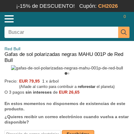
¡-15% de DESCUENTO!
Cupón:
CH2026
0
Red Bull
Gafas de sol polarizadas negras MAHU 001P de Red
Bull
Precio:
EUR 79,95
1 x árbol
(Añade al carrito para contribuir a
reforestar
el planeta)
O 3 pagos
sin intereses
de
EUR 26,65
En estos momentos no disponemos de existencias de este
producto.
¿Quieres recibir un correo electrónico cuando vuelva a estar
disponible?