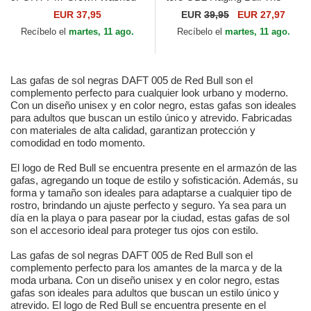
de Red Bull Racing Formula
Rocker The Farm de Goorin
EUR 37,95
EUR
39,95
EUR 27,97
1 de New Era
Bros.
Recíbelo el
martes, 11 ago.
Recíbelo el
martes, 11 ago.
Las gafas de sol negras DAFT 005 de Red Bull son el
complemento perfecto para cualquier look urbano y moderno.
Con un diseño unisex y en color negro, estas gafas son ideales
para adultos que buscan un estilo único y atrevido. Fabricadas
con materiales de alta calidad, garantizan protección y
comodidad en todo momento.
El logo de Red Bull se encuentra presente en el armazón de las
gafas, agregando un toque de estilo y sofisticación. Además, su
forma y tamaño son ideales para adaptarse a cualquier tipo de
rostro, brindando un ajuste perfecto y seguro. Ya sea para un
día en la playa o para pasear por la ciudad, estas gafas de sol
son el accesorio ideal para proteger tus ojos con estilo.
Las gafas de sol negras DAFT 005 de Red Bull son el
complemento perfecto para los amantes de la marca y de la
moda urbana. Con un diseño unisex y en color negro, estas
gafas son ideales para adultos que buscan un estilo único y
atrevido. El logo de Red Bull se encuentra presente en el