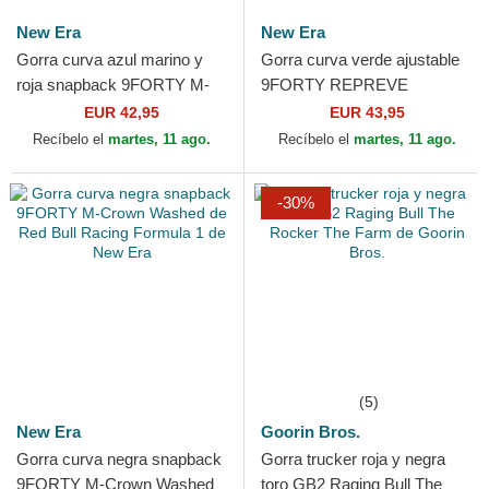
New Era
New Era
Gorra curva azul marino y
Gorra curva verde ajustable
roja snapback 9FORTY M-
9FORTY REPREVE
Crown Visor Print de Red
Wordmark de Red Bull
EUR 42,95
EUR 43,95
Bull Racing Formula 1...
Racing Formula 1 de New
Recíbelo el
martes, 11 ago.
Recíbelo el
martes, 11 ago.
Era
-30%
(5)
New Era
Goorin Bros.
Gorra curva negra snapback
Gorra trucker roja y negra
9FORTY M-Crown Washed
toro GB2 Raging Bull The