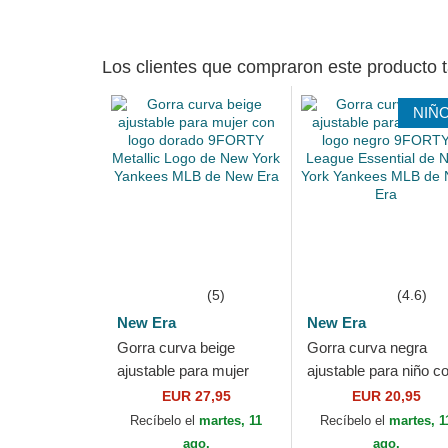
Los clientes que compraron este producto
NIÑ
(5)
(4.6)
New Era
New Era
Gorra curva beige
Gorra curva negra
ajustable para mujer
ajustable para niño c
con logo dorado
logo negro 9FORTY
EUR 27,95
EUR 20,95
9FORTY Metallic Logo
League Essential de
Recíbelo el
martes, 11
Recíbelo el
martes, 1
de New York Yankees...
New York Yankees...
ago.
ago.