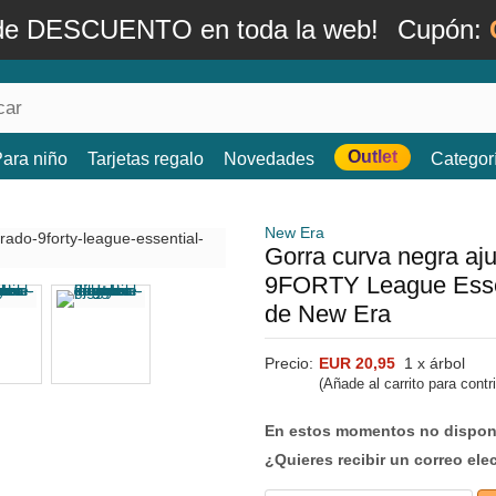
de DESCUENTO en toda la web!
Cupón:
Outlet
ara niño
Tarjetas regalo
Novedades
Categor
New Era
Gorra curva negra aju
9FORTY League Esse
de New Era
Precio:
EUR 20,95
1 x árbol
(Añade al carrito para contr
En estos momentos no dispone
¿Quieres recibir un correo ele