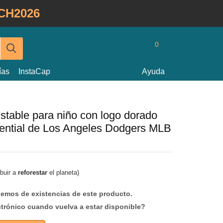
CH2026
0
ías
InstaCap
Ayuda
stable para niño con logo dorado
ntial de Los Angeles Dodgers MLB
ibuir a
reforestar
el planeta)
mos de existencias de este producto.
ctrónico cuando vuelva a estar disponible?