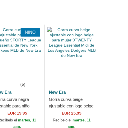
NIÑO
(5)
w Era
New Era
rra curva negra
Gorra curva beige
ustable para niño
ajustable con logo beige
queño 9FORTY
para mujer 9TWENTY
EUR 19,95
EUR 25,95
ague Essential de
League Essential Midi
Recíbelo el
martes, 11
Recíbelo el
martes, 11
w York Yankees
de Los...
ago.
ago.