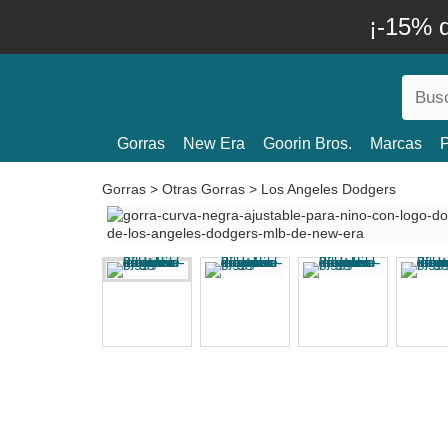
¡-15% 
Gorras
New Era
Goorin Bros.
Marcas
P
Gorras
>
Otras Gorras
>
Los Angeles Dodgers