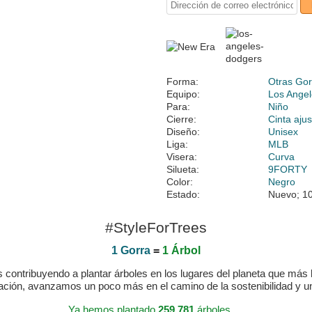
Forma:
Otras Gor
Equipo:
Los Ange
Para:
Niño
Cierre:
Cinta ajus
Diseño:
Unisex
Liga:
MLB
Visera:
Curva
Silueta:
9FORTY
Color:
Negro
Estado:
Nuevo; 10
#StyleForTrees
1 Gorra
=
1 Árbol
ontribuyendo a plantar árboles en los lugares del planeta que más lo
ración, avanzamos un poco más en el camino de la sostenibilidad y 
Ya hemos plantado
259.781
árboles