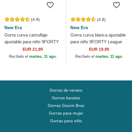
(4.9)
(4.8)
New Era
New Era
Gorra curva camuflaje
Gorra curva blanca ajustable
ajustable para niño 9FORTY
para niño 9FORTY League
League Essential de New
Essential de New York
EUR 21,95
EUR 19,95
York Yankees MLB de New
Yankees MLB de New Era
Recíbelo el
martes, 11 ago.
Recíbelo el
martes, 11 ago.
Era
Gorras de verano
Gorras baratas
Gorras Goorin Bros
Gorras para mujer
Gorras para niño