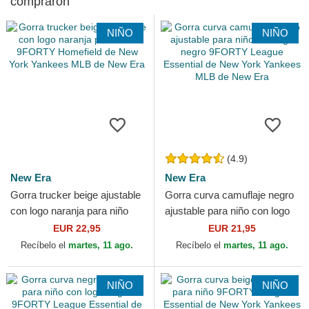
compraron
NIÑO
NIÑO
(4.9)
New Era
New Era
Gorra trucker beige ajustable
Gorra curva camuflaje negro
con logo naranja para niño
ajustable para niño con logo
9FORTY Homefield de New
negro 9FORTY League
EUR 22,95
EUR 21,95
York Yankees MLB...
Essential de New...
Recíbelo el
martes, 11 ago.
Recíbelo el
martes, 11 ago.
NIÑO
NIÑO