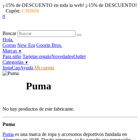
¡-15% de DESCUENTO en toda la web!
¡-15% de DESCUENTO!
Cupón:
CH2026
0
Buscar
Hola.
Gorras
New Era
Goorin Bros.
Marcas
▼
Para niño
Tarjetas regalo
Novedades
Outlet
Categorías
▼
InstaCap
Ayuda
Mi cuenta
Puma
No hay productos de este fabricante.
Puma
Puma
es una marca de ropa y accesorios deportivos fundada en
Alemania en 1948. Desde entonces, se ha ganado una reputación