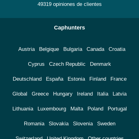
49319 opiniones de clientes
Caphunters
Austria
Belgique
Bulgaria
Canada
Croatia
Cyprus
Czech Republic
Denmark
Deutschland
España
Estonia
Finland
France
Global
Greece
Hungary
Ireland
Italia
Latvia
Lithuania
Luxembourg
Malta
Poland
Portugal
Romania
Slovakia
Slovenia
Sweden
Switzerland
United Kingdom
Other countries