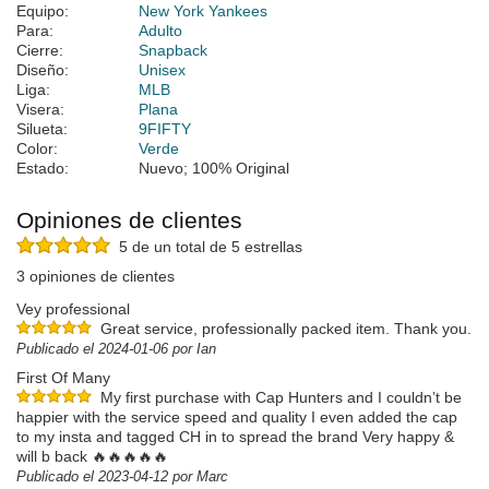
Equipo:
New York Yankees
Para:
Adulto
Cierre:
Snapback
Diseño:
Unisex
Liga:
MLB
Visera:
Plana
Silueta:
9FIFTY
Color:
Verde
Estado:
Nuevo; 100% Original
Opiniones de clientes
5 de un total de 5 estrellas
3 opiniones de clientes
Vey professional
Great service, professionally packed item. Thank you.
Publicado el 2024-01-06 por Ian
First Of Many
My first purchase with Cap Hunters and I couldn’t be
happier with the service speed and quality I even added the cap
to my insta and tagged CH in to spread the brand Very happy &
will b back 🔥🔥🔥🔥🔥
Publicado el 2023-04-12 por Marc