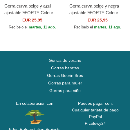
Gorra curva beige y azul
Gorra curva beige y negra
ajustable 9FORTY Colour
ajustable 9FORTY Colour
Block de Los Angeles
Block de Chicago Bulls NBA
EUR 25,95
EUR 25,95
Dodgers MLB de New Era
de New Era
Recíbelo el
martes, 11 ago.
Recíbelo el
martes, 11 ago.
Gorras de verano
Gorras baratas
Gorras Goorin Bros
Gorras para mujer
Gorras para niño
En colaboración con
Puedes pagar con:
Cualquier tarjeta de pago
PayPal
Przelewy24
Eden Reforestation Projects