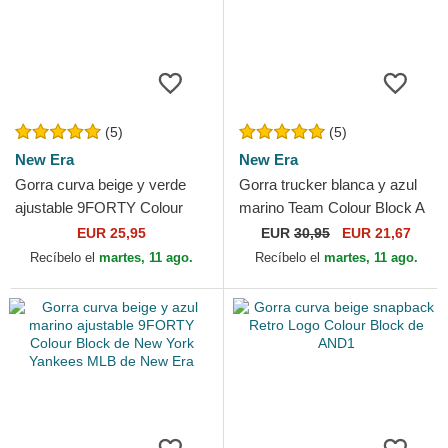
(5)
(5)
New Era
New Era
Gorra curva beige y verde
Gorra trucker blanca y azul
ajustable 9FORTY Colour
marino Team Colour Block A
Block de Oakland Athletics
Frame de New York Yankees
EUR 25,95
EUR
30,95
EUR 21,67
MLB de New Era
MLB de New Era
Recíbelo el
martes, 11 ago.
Recíbelo el
martes, 11 ago.