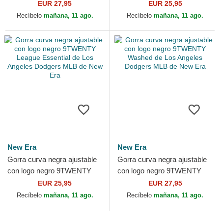
Essential de Los Angeles
League Essential de Los
EUR 27,95
EUR 25,95
Dodgers MLB de New Era
Angeles Dodgers MLB de...
Recíbelo
mañana, 11 ago.
Recíbelo
mañana, 11 ago.
New Era
New Era
Gorra curva negra ajustable
Gorra curva negra ajustable
con logo negro 9TWENTY
con logo negro 9TWENTY
League Essential de Los
Washed de Los Angeles
EUR 25,95
EUR 27,95
Angeles Dodgers MLB de...
Dodgers MLB de New Era
Recíbelo
mañana, 11 ago.
Recíbelo
mañana, 11 ago.