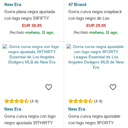
New Era
47 Brand
Gorra plana negra ajustada
Gorra curva negra snapback
con logo negro 59FIFTY
con logo negro de Los
League Essential de Los
Angeles Dodgers MLB MVP
EUR 38,95
EUR 29,95
Angeles Dodgers MLB de...
de 47 Brand
Recíbelo
mañana, 11 ago.
Recíbelo
mañana, 11 ago.
(4.9)
(4.9)
New Era
New Era
Gorra curva negra con logo
Gorra curva negra ajustable
negro ajustada 39THIRTY
con logo negro 9FORTY