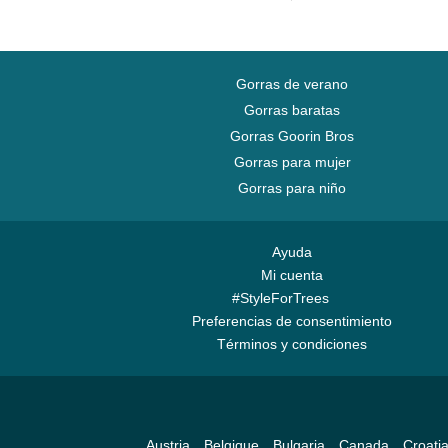
Gorras de verano
Gorras baratas
Gorras Goorin Bros
Gorras para mujer
Gorras para niño
Ayuda
Mi cuenta
#StyleForTrees
Preferencias de consentimiento
Términos y condiciones
Austria
Belgique
Bulgaria
Canada
Croati