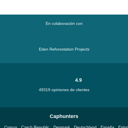
En colaboración con
Eden Reforestation Projects
4.9
49319 opiniones de clientes
Caphunters
a
Cyprus
Czech Republic
Denmark
Deutschland
España
Eston