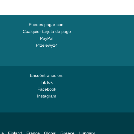
Puedes pagar con:
Cualquier tarjeta de pago
PayPal
Przelewy24
Encuéntranos en:
TikTok
Facebook
Instagram
ia
Finland
France
Global
Greece
Hungary