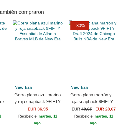
 también compraron
-30%
New Era
New Era
e
Gorra plana azul marino
Gorra plana marrón y
tek
y roja snapback 9FIFTY
roja snapback 9FIFTY
Essential de Atlanta
Draft 2024 de Chicago
EUR 36,95
EUR
40,95
EUR 28,67
Braves MLB de New
Bulls NBA de New Era
1
Recíbelo el
martes, 11
Recíbelo el
martes, 11
Era
ago.
ago.