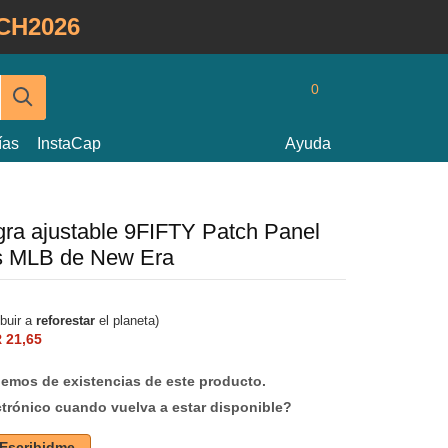
CH2026
0
ías
InstaCap
Ayuda
egra ajustable 9FIFTY Patch Panel
s MLB de New Era
ibuir a
reforestar
el planeta)
 21,65
mos de existencias de este producto.
ctrónico cuando vuelva a estar disponible?
Escribidme