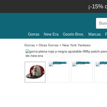
¡-15% 
Gorras
New Era
Goorin Bros.
Marcas
P
Gorras
>
Otras Gorras
>
New York Yankees