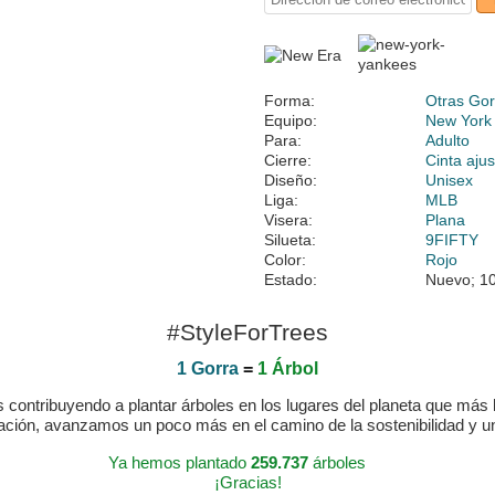
Forma:
Otras Gor
Equipo:
New York
Para:
Adulto
Cierre:
Cinta ajus
Diseño:
Unisex
Liga:
MLB
Visera:
Plana
Silueta:
9FIFTY
Color:
Rojo
Estado:
Nuevo; 10
#StyleForTrees
1 Gorra
=
1 Árbol
ontribuyendo a plantar árboles en los lugares del planeta que más lo
ración, avanzamos un poco más en el camino de la sostenibilidad y 
Ya hemos plantado
259.737
árboles
¡Gracias!