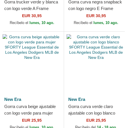
Gorra trucker verde y blanca
Gorra curva negra snapback
con logo verde A Frame
con logo negro E Frame
League Essential de New
League Essential de New
EUR 30,95
EUR 30,95
York Yankees MLB de...
York Yankees MLB de New...
Recíbelo el
lunes, 10 ago.
Recíbelo el
lunes, 10 ago.
New Era
New Era
Gorra curva beige ajustable
Gorra curva verde claro
con logo verde para mujer
ajustable con logo blanco
9FORTY League Essential
9FORTY League Essential
EUR 25,95
EUR 25,95
de Los Angeles...
de Los Angeles Dodgers...
Recíbelo el
lunes, 10 ago.
Recíbelo del
14 - 18 ago.