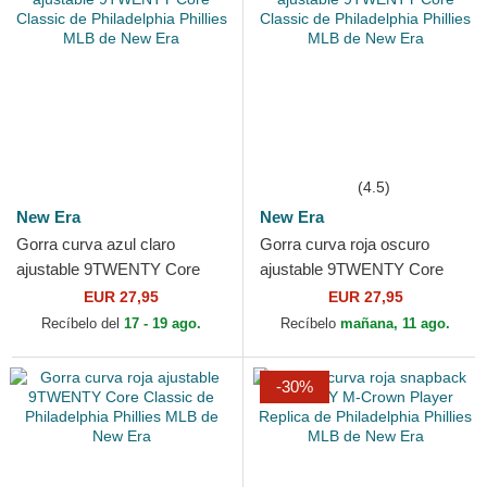
(4.5)
New Era
New Era
Gorra curva azul claro
Gorra curva roja oscuro
ajustable 9TWENTY Core
ajustable 9TWENTY Core
Classic de Philadelphia
Classic de Philadelphia
EUR 27,95
EUR 27,95
Phillies MLB de New Era
Phillies MLB de New Era
Recíbelo del
17 - 19 ago.
Recíbelo
mañana, 11 ago.
-30%