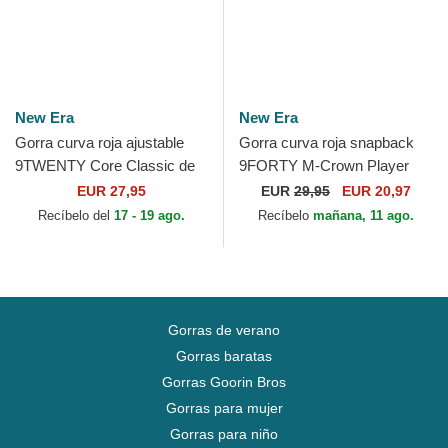
New Era
New Era
Gorra curva roja ajustable
Gorra curva roja snapback
9TWENTY Core Classic de
9FORTY M-Crown Player
Philadelphia Phillies MLB de
Replica de Philadelphia
EUR 27,95
EUR
29,95
EUR 20,97
New Era
Phillies MLB de New Era
Recíbelo del
17 - 19 ago.
Recíbelo
mañana, 11 ago.
Gorras de verano
Gorras baratas
Gorras Goorin Bros
Gorras para mujer
Gorras para niño