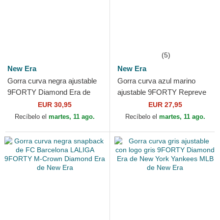
(5)
New Era
New Era
Gorra curva negra ajustable
Gorra curva azul marino
9FORTY Diamond Era de
ajustable 9FORTY Repreve
New York Yankees MLB de
de Tottenham Hotspur
EUR 30,95
EUR 27,95
New Era
Football Club Premier...
Recíbelo el
martes, 11 ago.
Recíbelo el
martes, 11 ago.