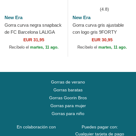
(4.8)
New Era
New Era
Gorra curva negra snapback
Gorra curva gris ajustable
de FC Barcelona LALIGA
con logo gris 9FORTY
9FORTY M-Crown Diamond
Diamond Era de New York
EUR 31,95
EUR 30,95
Era de New Era
Yankees MLB de New Era
Recíbelo el
martes, 11 ago.
Recíbelo el
martes, 11 ago.
Gorras de verano
Gorras baratas
Gorras Goorin Bros
Gorras para mujer
Gorras para niño
En colaboración con
Puedes pagar con:
Cualquier tarjeta de pago