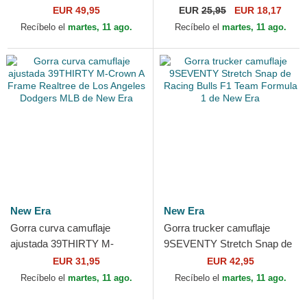
Brushed Cotton Three Looms
Game Core Classic de Los
EUR 49,95
EUR
25,95
EUR 18,17
Duck de Los Angeles
Angeles Dodgers MLB de...
Recíbelo el
martes, 11 ago.
Recíbelo el
martes, 11 ago.
Dodgers...
New Era
New Era
Gorra curva camuflaje
Gorra trucker camuflaje
ajustada 39THIRTY M-
9SEVENTY Stretch Snap de
Crown A Frame Realtree de
Racing Bulls F1 Team
EUR 31,95
EUR 42,95
Los Angeles Dodgers MLB
Formula 1 de New Era
Recíbelo el
martes, 11 ago.
Recíbelo el
martes, 11 ago.
de...