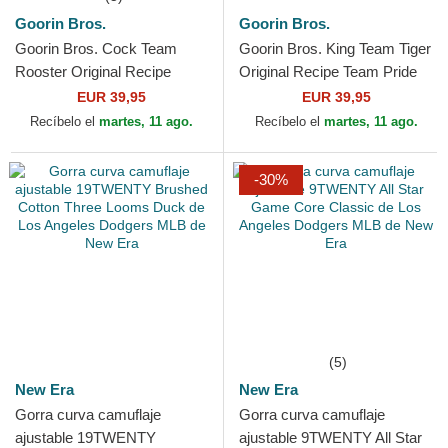
Goorin Bros.
Goorin Bros.
Goorin Bros. Cock Team
Goorin Bros. King Team Tiger
Rooster Original Recipe
Original Recipe Team Pride
Team Pride The Farm White,
The Farm Orange, White and
EUR 39,95
EUR 39,95
Navy Blue and Red...
Blue Trucker Hat
Recíbelo el
martes, 11 ago.
Recíbelo el
martes, 11 ago.
-30%
(5)
New Era
New Era
Gorra curva camuflaje
Gorra curva camuflaje
ajustable 19TWENTY
ajustable 9TWENTY All Star