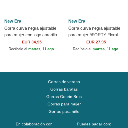
New Era
New Era
Gorra curva negra ajustable
Gorra curva negra ajustable
para mujer con logo amarillo
para mujer 9FORTY Floral
9FORTY Leo Velour Metallic
Script de New York Yankees
EUR 34,95
EUR 27,95
de New York...
MLB de New Era
Recíbelo el
martes, 11 ago.
Recíbelo el
martes, 11 ago.
Gorras de verano
Gorras baratas
Gorras Goorin Bros
Gorras para mujer
Gorras para niño
En colaboración con
Puedes pagar con: