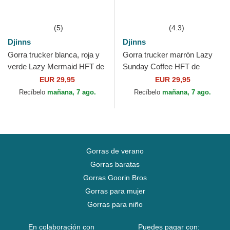
(5)
(4.3)
Djinns
Djinns
Gorra trucker blanca, roja y
Gorra trucker marrón Lazy
verde Lazy Mermaid HFT de
Sunday Coffee HFT de
Djinns
Djinns
EUR 29,95
EUR 29,95
Recíbelo
mañana, 7 ago.
Recíbelo
mañana, 7 ago.
Gorras de verano
Gorras baratas
Gorras Goorin Bros
Gorras para mujer
Gorras para niño
En colaboración con
Puedes pagar con: