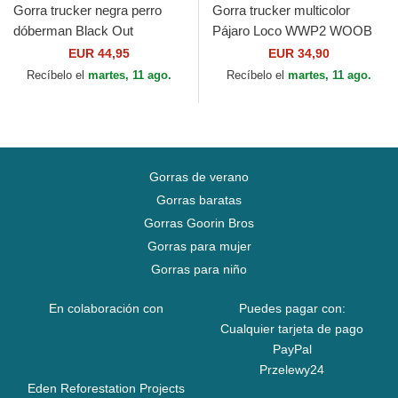
Gorra trucker negra perro
Gorra trucker multicolor
dóberman Black Out
Pájaro Loco WWP2 WOOB
Doberman Metallic The Farm
de Capslab
EUR 44,95
EUR 34,90
de Goorin Bros.
Recíbelo el
martes, 11 ago.
Recíbelo el
martes, 11 ago.
Gorras de verano
Gorras baratas
Gorras Goorin Bros
Gorras para mujer
Gorras para niño
En colaboración con
Puedes pagar con:
Cualquier tarjeta de pago
PayPal
Przelewy24
Eden Reforestation Projects