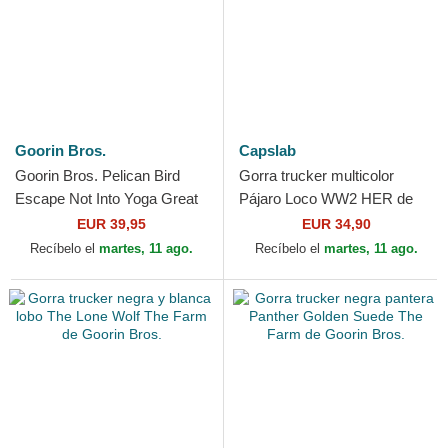
Goorin Bros.
Capslab
Goorin Bros. Pelican Bird
Gorra trucker multicolor
Escape Not Into Yoga Great
Pájaro Loco WW2 HER de
Escape The Farm White
Capslab
EUR 39,95
EUR 34,90
Trucker Hat
Recíbelo el
martes, 11 ago.
Recíbelo el
martes, 11 ago.