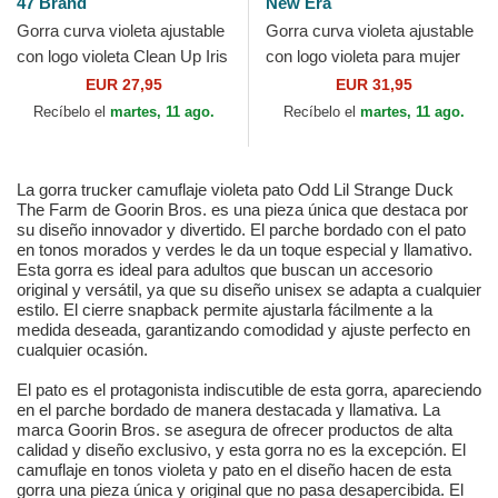
47 Brand
New Era
Gorra curva violeta ajustable
Gorra curva violeta ajustable
con logo violeta Clean Up Iris
con logo violeta para mujer
de New York Yankees MLB
9TWENTY Seersucker de
EUR 27,95
EUR 31,95
de 47 Brand
New York Yankees...
Recíbelo el
martes, 11 ago.
Recíbelo el
martes, 11 ago.
La gorra trucker camuflaje violeta pato Odd Lil Strange Duck
The Farm de Goorin Bros. es una pieza única que destaca por
su diseño innovador y divertido. El parche bordado con el pato
en tonos morados y verdes le da un toque especial y llamativo.
Esta gorra es ideal para adultos que buscan un accesorio
original y versátil, ya que su diseño unisex se adapta a cualquier
estilo. El cierre snapback permite ajustarla fácilmente a la
medida deseada, garantizando comodidad y ajuste perfecto en
cualquier ocasión.
El pato es el protagonista indiscutible de esta gorra, apareciendo
en el parche bordado de manera destacada y llamativa. La
marca Goorin Bros. se asegura de ofrecer productos de alta
calidad y diseño exclusivo, y esta gorra no es la excepción. El
camuflaje en tonos violeta y pato en el diseño hacen de esta
gorra una pieza única y original que no pasa desapercibida. El