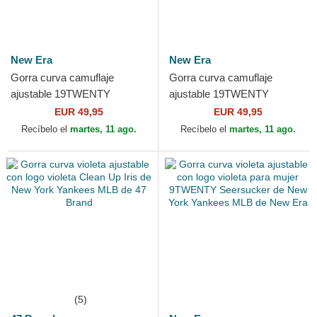
New Era
New Era
Gorra curva camuflaje
Gorra curva camuflaje
ajustable 19TWENTY
ajustable 19TWENTY
Brushed Cotton Three Looms
Brushed Cotton Three Looms
EUR 49,95
EUR 49,95
Duck de Los Angeles
Duck de New York Yankees
Recíbelo el
martes, 11 ago.
Recíbelo el
martes, 11 ago.
Dodgers...
MLB...
(5)