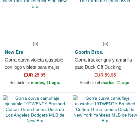
(5)
(5)
New Era
Goorin Bros.
Gorra curva violeta ajustable
Gorra trucker gris y amarilla
con logo violeta para mujer
pato Duck Off Ducking
9FORTY League Essential
Autocorrect Happy Thoughts
EUR 25,95
EUR 59,95
de New York...
The Farm de Goorin...
Recíbelo el
martes, 11 ago.
Recíbelo el
martes, 11 ago.