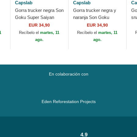
Capslab
Capslab
Ca
Gorra trucker negra Son
Gorra trucker negra y
Go
Goku Super Saiyan
naranja Son Goku
sn
Blue CAS GOK1
Super Saiyan GO3
Su
EUR 34,90
EUR 34,90
ab
Dragon Ball de Capslab
Dragon Ball de Capslab
Dr
1
Recíbelo el
martes, 11
Recíbelo el
martes, 11
ago.
ago.
En colaboración con
Eden Reforestation Projects
4.9