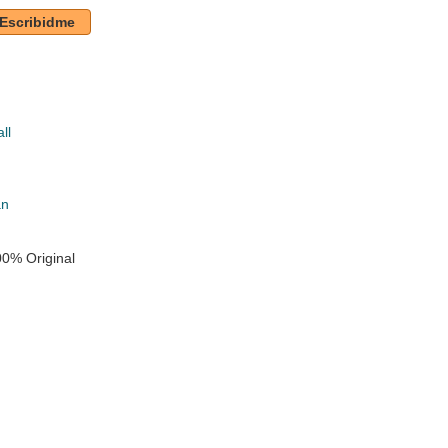
Escribidme
ll
k
an
0% Original