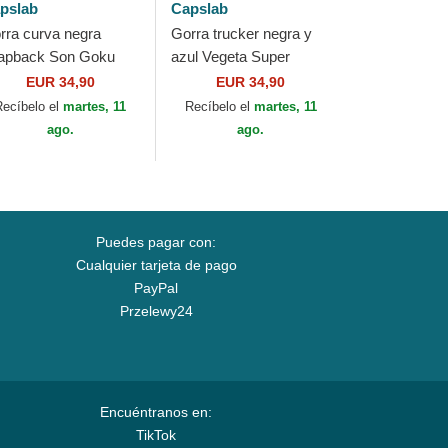
pslab
Capslab
rra curva negra
Gorra trucker negra y
apback Son Goku
azul Vegeta Super
per Saiyan GO2
Saiyan VE3 Dragon Ball
EUR 34,90
EUR 34,90
agon Ball de Capslab
de Capslab
Recíbelo el
martes, 11
Recíbelo el
martes, 11
ago.
ago.
Puedes pagar con:
Cualquier tarjeta de pago
PayPal
Przelewy24
Encuéntranos en:
TikTok