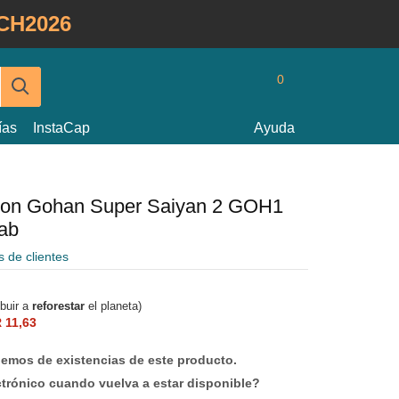
CH2026
0
ías
InstaCap
Ayuda
 Son Gohan Super Saiyan 2 GOH1
lab
s de clientes
ibuir a
reforestar
el planeta)
 11,63
mos de existencias de este producto.
ctrónico cuando vuelva a estar disponible?