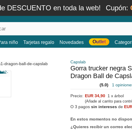
de DESCUENTO en toda la web!
Cupón:
Outlet
ara niño
Tarjetas regalo
Novedades
Categor
Capslab
Gorra trucker negra
Dragon Ball de Caps
(5.0)
1 opinione
Precio:
EUR 34,90
1 x árbol
(Añade al carrito para contr
O 3 pagos
sin intereses
de
EUR
En estos momentos no dispone
¿Quieres recibir un correo ele