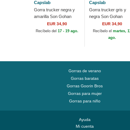
Capslab
Capslab
Gorra trucker negra y
Gorra trucker gris y
amarilla Son Gohan
negra Son Gohan
Super Saiyan 2
Ultimate DBZ8 GOH
EUR 34,90
EUR 34,90
DBZSUP Dragon Ball
Dragon Ball de Capsl
Recíbelo del
17 - 19 ago.
Recíbelo el
martes, 1
de Capslab
ago.
Gorras de verano
Gorras baratas
Gorras Goorin Bros
Gorras para mujer
Gorras para niño
Ayuda
Mi cuenta