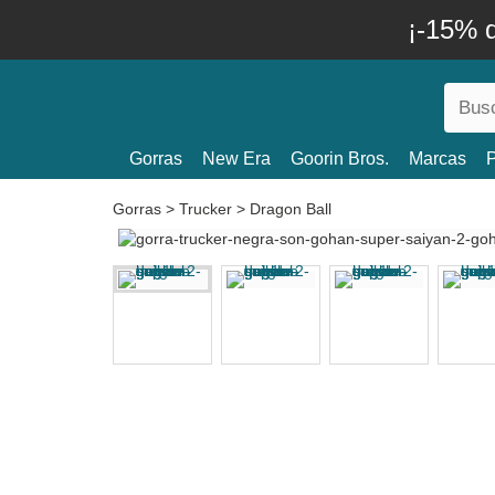
¡-15% 
Gorras
New Era
Goorin Bros.
Marcas
P
Gorras
>
Trucker
>
Dragon Ball