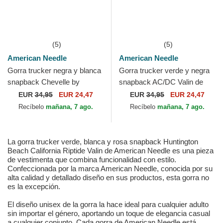
(5)
(5)
American Needle
American Needle
Gorra trucker negra y blanca
Gorra trucker verde y negra
snapback Chevelle by
snapback AC/DC Valin de
Chevrolet Valin de American
American Needle
EUR
34,95
EUR 24,47
EUR
34,95
EUR 24,47
Needle
Recíbelo
mañana, 7 ago.
Recíbelo
mañana, 7 ago.
La gorra trucker verde, blanca y rosa snapback Huntington
Beach California Riptide Valin de American Needle es una pieza
de vestimenta que combina funcionalidad con estilo.
Confeccionada por la marca American Needle, conocida por su
alta calidad y detallado diseño en sus productos, esta gorra no
es la excepción.
El diseño unisex de la gorra la hace ideal para cualquier adulto
sin importar el género, aportando un toque de elegancia casual
a cualquier conjunto. Cada gorra de American Needle está