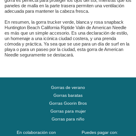
gorra es perfecta para proteger los ojos del sol, mientras que los
paneles de malla en la parte trasera permiten una ventilación
adecuada para mantener la cabeza fresca.
En resumen, la gorra trucker verde, blanca y rosa snapback
Huntington Beach California Riptide Valin de American Needle
es más que un simple accesorio. Es una declaración de estilo,
un homenaje a una icónica ciudad costera, y una prenda
cómoda y práctica. Ya sea que se use para un día de surf en la
playa o para un paseo por la ciudad, esta gorra de American
Needle seguramente se destacará.
Gorras de verano
Gorras baratas
Gorras Goorin Bros
Gorras para mujer
Gorras para niño
En colaboración con
Puedes pagar con: