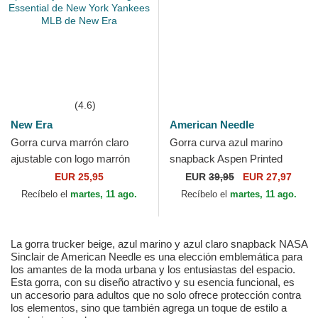
(4.6)
New Era
American Needle
Gorra curva marrón claro
Gorra curva azul marino
ajustable con logo marrón
snapback Aspen Printed
claro para mujer 9FORTY
Cord de American Needle
EUR 25,95
EUR
39,95
EUR 27,97
League Essential de...
Recíbelo el
martes, 11 ago.
Recíbelo el
martes, 11 ago.
La gorra trucker beige, azul marino y azul claro snapback NASA
Sinclair de American Needle es una elección emblemática para
los amantes de la moda urbana y los entusiastas del espacio.
Esta gorra, con su diseño atractivo y su esencia funcional, es
un accesorio para adultos que no solo ofrece protección contra
los elementos, sino que también agrega un toque de estilo a