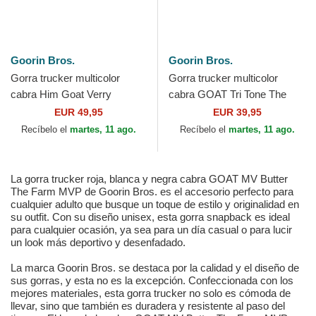
Goorin Bros.
Goorin Bros.
Gorra trucker multicolor
Gorra trucker multicolor
cabra Him Goat Verry
cabra GOAT Tri Tone The
Dapper The Farm de Goorin
Farm de Goorin Bros.
EUR 49,95
EUR 39,95
Bros.
Recíbelo el
martes, 11 ago.
Recíbelo el
martes, 11 ago.
La gorra trucker roja, blanca y negra cabra GOAT MV Butter
The Farm MVP de Goorin Bros. es el accesorio perfecto para
cualquier adulto que busque un toque de estilo y originalidad en
su outfit. Con su diseño unisex, esta gorra snapback es ideal
para cualquier ocasión, ya sea para un día casual o para lucir
un look más deportivo y desenfadado.
La marca Goorin Bros. se destaca por la calidad y el diseño de
sus gorras, y esta no es la excepción. Confeccionada con los
mejores materiales, esta gorra trucker no solo es cómoda de
llevar, sino que también es duradera y resistente al paso del