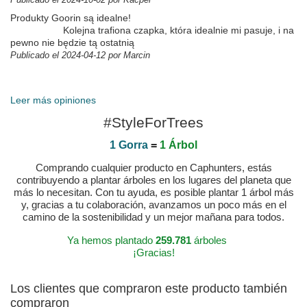
Produkty Goorin są idealne!
Kolejna trafiona czapka, która idealnie mi pasuje, i na
pewno nie będzie tą ostatnią
Publicado el 2024-04-12 por Marcin
Publicado el 2025-04-16 por George
Leer más opiniones
#StyleForTrees
1 Gorra
=
1 Árbol
Comprando cualquier producto en Caphunters, estás
contribuyendo a plantar árboles en los lugares del planeta que
más lo necesitan. Con tu ayuda, es posible plantar 1 árbol más
y, gracias a tu colaboración, avanzamos un poco más en el
camino de la sostenibilidad y un mejor mañana para todos.
Ya hemos plantado
259.781
árboles
¡Gracias!
Los clientes que compraron este producto también
compraron