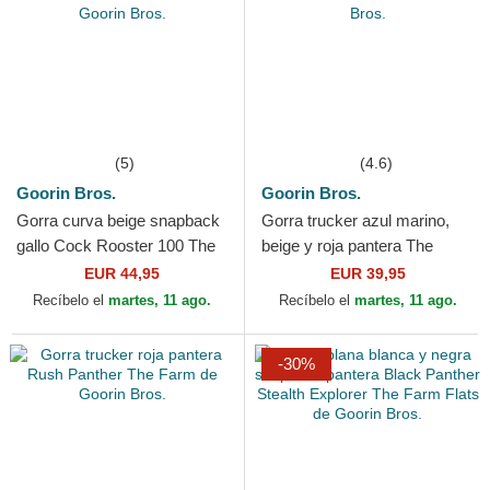
(5)
(4.6)
Goorin Bros.
Goorin Bros.
Gorra curva beige snapback
Gorra trucker azul marino,
gallo Cock Rooster 100 The
beige y roja pantera The
Farm All Over Canvas de
Panther The Farm de Goorin
EUR 44,95
EUR 39,95
Goorin Bros.
Bros.
Recíbelo el
martes, 11 ago.
Recíbelo el
martes, 11 ago.
-30%